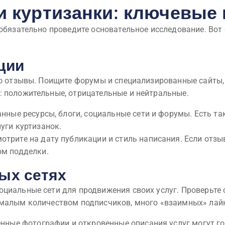
и куртизанки: ключевые
 обязательно проведите основательное исследование. Вот
ции
то отзывы. Поищите форумы и специализированные сайты,
: положительные, отрицательные и нейтральные.
анные ресурсы, блоги, социальные сети и форумы. Есть т
уги куртизанок.
отрите на дату публикации и стиль написания. Если от
ом подделки.
ых сетях
циальные сети для продвижения своих услуг. Проверьте с
 малым количеством подписчиков, много «взаимных» лай
енные фотографии и откровенные описания услуг могут г