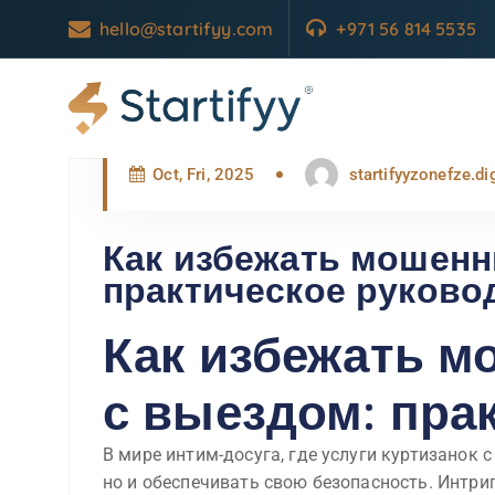
hello@startifyy.com
+971 56 814 5535
UNLOCKING OPPORTUNITIES
Oct, Fri, 2025
startifyyzonefze.d
Как избежать мошенни
практическое руково
Как избежать м
с выездом: пра
В мире интим-досуга, где услуги куртизанок
но и обеспечивать свою безопасность. Интри