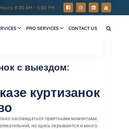
Hours: 8:00 AM – 5:00 PM
ERVICES
PRO SERVICES
CONTACT US
нок с выездом:
казе куртизанок
во
 только наслаждаться приятными моментами,
влекательной, но здесь скрываются и много