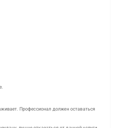
е.
раживает. Профессионал должен оставаться
неудачу, лучше отказаться от данной услуги.