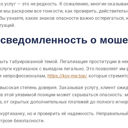
х услуг — это не редкость. К сожалению, многие оказыв
ье мы раскроем все тонкости, как проверить, действител
ы узнаете, каких знаков опасности важно остерегаться, 
туаций.
осведомленность о моше
ыть табуированной темой. Легализация проституции в нек
луги куртизанок с выездом легально. Это позволяет им р
и непрофессионалам,
https://kov-me.top/
которые стремятс
 высокая степень доверия. Заказывая услугу, клиент ожи
в этой уязвимой позиции может скрываться опасность: 
в, от скрытых дополнительных платежей до полного игно
 куртизанку, но и проверить её надежность. Неправильный
грозе безопасности.