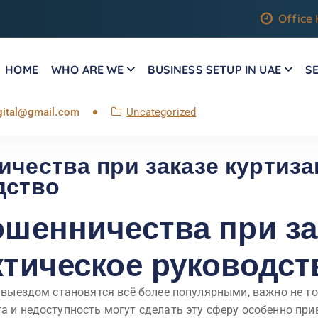
Office 
HOME
WHO ARE WE
BUSINESS SETUP IN UAE
S
igital@gmail.com
Uncategorized
чества при заказе куртиза
дство
ошенничества при за
ктическое руководст
 с выездом становятся всё более популярными, важно не
га и недоступность могут сделать эту сферу особенно при