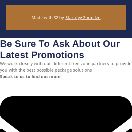
Made with ♡ by
Startifyy Zone fze
Be Sure To Ask About Our
Latest Promotions
We work closely with our different free zone partners to provide
you with the best possible package solutions
Speak to us to find out more!