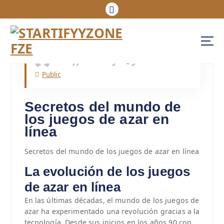
S
k
i
p
Dec, Wed, 2025
t
o
startifyyzonefze.digital@gmail.com
UNLOCKING OPPORTUNITIES
c
Public
o
n
Secretos del mundo de
t
e
los juegos de azar en
n
línea
t
Secretos del mundo de los juegos de azar en línea
La evolución de los juegos
de azar en línea
En las últimas décadas, el mundo de los juegos de
azar ha experimentado una revolución gracias a la
tecnología. Desde sus inicios en los años 90 con