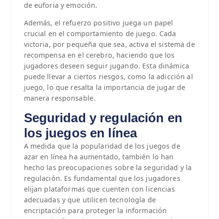
de euforia y emoción.
Además, el refuerzo positivo juega un papel
crucial en el comportamiento de juego. Cada
victoria, por pequeña que sea, activa el sistema de
recompensa en el cerebro, haciendo que los
jugadores deseen seguir jugando. Esta dinámica
puede llevar a ciertos riesgos, como la adicción al
juego, lo que resalta la importancia de jugar de
manera responsable.
Seguridad y regulación en
los juegos en línea
A medida que la popularidad de los juegos de
azar en línea ha aumentado, también lo han
hecho las preocupaciones sobre la seguridad y la
regulación. Es fundamental que los jugadores
elijan plataformas que cuenten con licencias
adecuadas y que utilicen tecnología de
encriptación para proteger la información