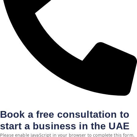
+971 56 814 5535
Book a free consultation to
start a business in the UAE
Please enable JavaScript in your browser to complete this form.