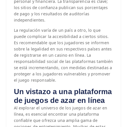
personal y financiera. La transparencia es clave;
los sitios de confianza publican sus porcentajes
de pago y los resultados de auditorías
independientes.
La regulación varía de un país a otro, lo que
puede complicar la accesibilidad a ciertos sitios.
Es recomendable que los jugadores se informen
sobre la legalidad en sus respectivos países antes
de registrarse en un casino en línea. La
responsabilidad social de las plataformas también
se está incrementando, con medidas destinadas a
proteger a los jugadores vulnerables y promover
el juego responsable.
Un vistazo a una plataforma
de juegos de azar en línea
Al explorar el universo de los juegos de azar en
línea, es esencial encontrar una plataforma
confiable que ofrezca una amplia gama de
opciones de entretenimiento. Muchas de estas