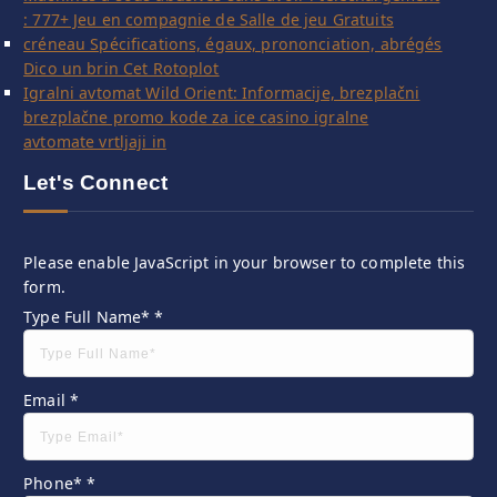
: 777+ Jeu en compagnie de Salle de jeu Gratuits
créneau Spécifications, égaux, prononciation, abrégés
Dico un brin Cet Rotoplot
Igralni avtomat Wild Orient: Informacije, brezplačni
brezplačne promo kode za ice casino igralne
avtomate vrtljaji in
Let's Connect
Please enable JavaScript in your browser to complete this
form.
Type Full Name*
*
Email
*
Phone*
*