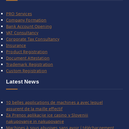
PRO Services
Company Formation
Bank Account Opening
VAT Consultancy
Corporate Tax Consultancy
Insurance
Product Registration
Document Attestation
Trademark Registration
Custom Registration
Latest News
10 belles applications de machines a avec lequel
assurent de la maille effectif
Za Prenos aplikacije ice casino v Sloveniji
nakupovanje in nakupovanje
Machines à sous abusives sans avoir í téléchargement