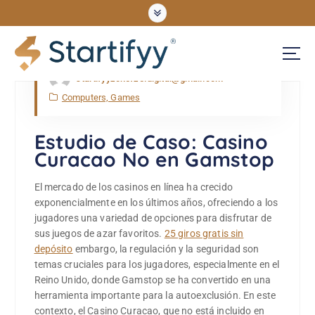
Apr, Fri, 2026
startifyyzonefze.digital@gmail.com
UNLOCKING OPPORTUNITIES
Computers, Games
Estudio de Caso: Casino
Curacao No en Gamstop
El mercado de los casinos en línea ha crecido
exponencialmente en los últimos años, ofreciendo a los
jugadores una variedad de opciones para disfrutar de
sus juegos de azar favoritos.
25 giros gratis sin
depósito
embargo, la regulación y la seguridad son
temas cruciales para los jugadores, especialmente en el
Reino Unido, donde Gamstop se ha convertido en una
herramienta importante para la autoexclusión. En este
contexto, el Casino Curacao, que no está incluido en