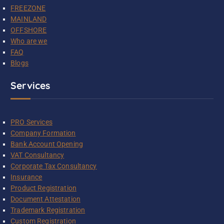
FREEZONE
MAINLAND
OFFSHORE
Who are we
FAQ
Blogs
Services
PRO Services
Company Formation
Bank Account Opening
VAT Consultancy
Corporate Tax Consultancy
Insurance
Product Registration
Document Attestation
Trademark Registration
Custom Registration