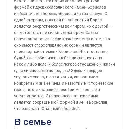
Кто-то считает, что Борис является краткой
формой от древнеславянского имени Борислав
и обозначает «борец», «борющийся за славу». С
одной стороны, волевой и напористый Борис
является энергетическим вампиром, но с другой –
он может стать и сильным донором. Самая
популярная точка зрения заключается в том, что
оно имеет старославянские корни и является
производной от имени Борислав. Честное слово,
Судьба не любит излишней зацикленности на
каком-либо деле, и более легкое отношение к жизни
едва ли способно повредить! Здесь и твердое
звучание слова, и ассоциации, связанные с
конкретным значением, и известные исторические
герои, не отличавшиеся особой мягкостью и
уступчивостью. Это древнеславянское имя
является сокращенной формой имени Борислав,
что означает “Славный в борьбе”.
В семье