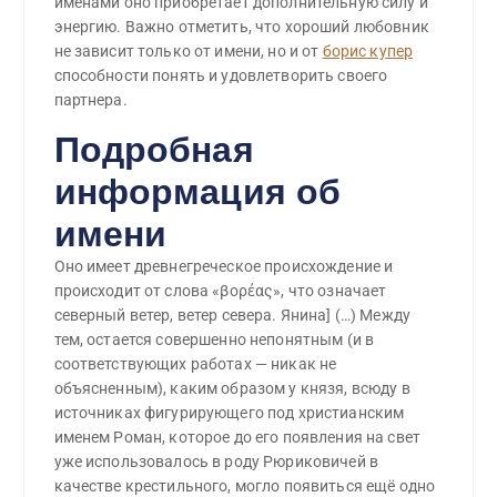
именами оно приобретает дополнительную силу и
энергию. Важно отметить, что хороший любовник
не зависит только от имени, но и от
борис купер
способности понять и удовлетворить своего
партнера.
Подробная
информация об
имени
Оно имеет древнегреческое происхождение и
происходит от слова «βορέας», что означает
северный ветер, ветер севера. Янина] (…) Между
тем, остается совершенно непонятным (и в
соответствующих работах — никак не
объясненным), каким образом у князя, всюду в
источниках фигурирующего под христианским
именем Роман, которое до его появления на свет
уже использовалось в роду Рюриковичей в
качестве крестильного, могло появиться ещё одно