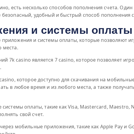
азино, есть несколько способов пополнения счета. Один
е безопасный, удобный и быстрый способ пополнения с
ния и системы оплаты в
е приложения и системы оплаты, которые позволяют иг
о места.
7k casino является 7 casino, которое позволяет игро
.
 casino, которое доступно для скачивания на мобильны
рать в любое время и из любого места, а также получа
системы оплаты, такие как Visa, Mastercard, Maestro, Net
олнять свой счет.
 через мобильные приложения, такие как Apple Pay и G
ройств.