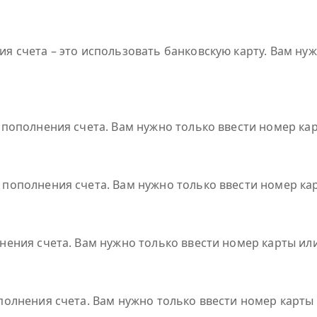
я счета – это использовать банковскую карту. Вам нуж
пополнения счета. Вам нужно только ввести номер карт
пополнения счета. Вам нужно только ввести номер карт
ения счета. Вам нужно только ввести номер карты или 
олнения счета. Вам нужно только ввести номер карты и