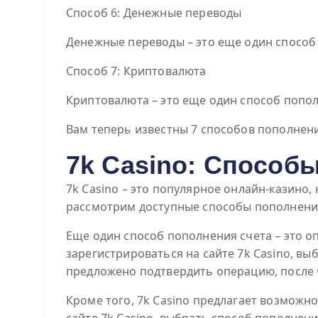
Способ 6: Денежные переводы
Денежные переводы – это еще один способ 
Способ 7: Криптовалюта
Криптовалюта – это еще один способ пополн
Вам теперь известны 7 способов пополнени
7k Casino: Способ
7k Casino – это популярное онлайн-казино,
рассмотрим доступные способы пополнения 
Еще один способ пополнения счета – это оп
зарегистрироваться на сайте 7k Casino, в
предложено подтвердить операцию, после ч
Кроме того, 7k Casino предлагает возможн
сайте 7k Casino, выбрать способ пополнен