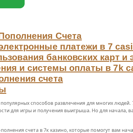
 Пополнения Счета
электронные платежи в 7 cas
ьзования банковских карт и
ия и системы оплаты в 7k c
олнения счета
ды
 популярных способов развлечения для многих людей. 7
сти для игры и получения выигрыша. Но для начала, в
ополнения счета в 7к казино, которые помогут вам нач