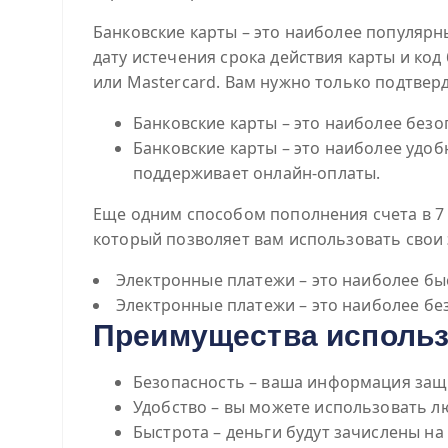
Банковские карты – это наиболее популярн
дату истечения срока действия карты и код
или Mastercard. Вам нужно только подтверд
Банковские карты – это наиболее без
Банковские карты – это наиболее удоб
поддерживает онлайн-оплаты.
Еще одним способом пополнения счета в 7 
который позволяет вам использовать свои 
Электронные платежи – это наиболее быс
Электронные платежи – это наиболее бе
Преимущества использ
Безопасность – ваша информация за
Удобство – вы можете использовать л
Быстрота – деньги будут зачислены на