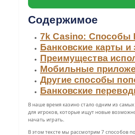
Содержимое
7k Casino: Способы
Банковские карты и 
Преимущества испол
Мобильные приложен
Другие способы поп
Банковские перево
В наше время казино стало одним из самых
для игроков, которые ищут новые возможно
начать играть.
В этом тексте мы рассмотрим 7 способов п