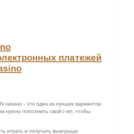
ino
 электронных платежей
asino
к казино – это один из лучших вариантов
ам нужно пополнить свой счет, чтобы
ать играть и получать выигрыша.