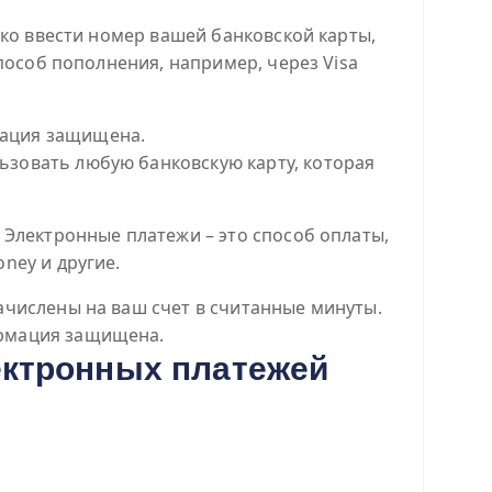
ько ввести номер вашей банковской карты,
пособ пополнения, например, через Visa
мация защищена.
льзовать любую банковскую карту, которая
 Электронные платежи – это способ оплаты,
ney и другие.
зачислены на ваш счет в считанные минуты.
ормация защищена.
ектронных платежей