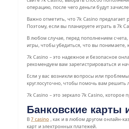
операцию, после чего деньги будут зачисле
Важно отметить, что 7k Casino предлагает
Поэтому, если вы планируете играть в 7k C
В любом случае, перед пополнением счета,
игры, чтобы убедиться, что вы понимаете, 
7k Casino – это надежное и безопасное он
рекомендуем вам зарегистрироваться и нач
Если у вас возникли вопросы или проблемы
круглосуточно, чтобы помочь вам решить
7k Casino – это зеркало 7k Casino, которо
Банковские карты и
В
7 casino
, как и в любом другом онлайн-ка
карт и электронных платежей.