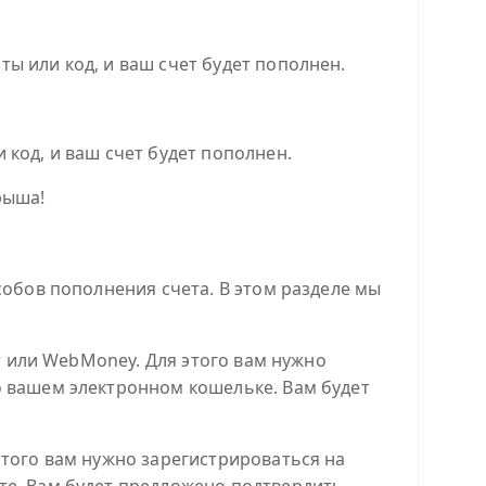
ы или код, и ваш счет будет пополнен.
 код, и ваш счет будет пополнен.
рыша!
собов пополнения счета. В этом разделе мы
er или WebMoney. Для этого вам нужно
о вашем электронном кошельке. Вам будет
этого вам нужно зарегистрироваться на
те. Вам будет предложено подтвердить