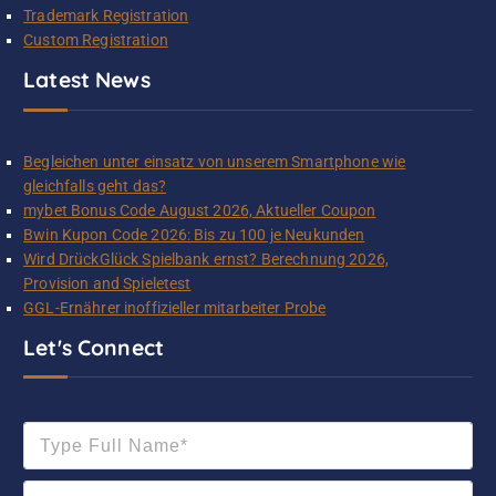
Trademark Registration
Custom Registration
Latest News
Begleichen unter einsatz von unserem Smartphone wie
gleichfalls geht das?
mybet Bonus Code August 2026, Aktueller Coupon
Bwin Kupon Code 2026: Bis zu 100 je Neukunden
Wird DrückGlück Spielbank ernst? Berechnung 2026,
Provision and Spieletest
GGL-Ernährer inoffizieller mitarbeiter Probe
Let's Connect
T
y
p
E
e