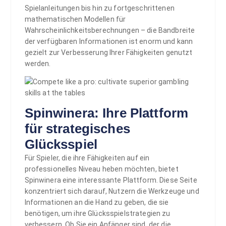
Spielanleitungen bis hin zu fortgeschrittenen
mathematischen Modellen für
Wahrscheinlichkeitsberechnungen – die Bandbreite
der verfügbaren Informationen ist enorm und kann
gezielt zur Verbesserung Ihrer Fähigkeiten genutzt
werden.
Spinwinera: Ihre Plattform
für strategisches
Glücksspiel
Für Spieler, die ihre Fähigkeiten auf ein
professionelles Niveau heben möchten, bietet
Spinwinera eine interessante Plattform. Diese Seite
konzentriert sich darauf, Nutzern die Werkzeuge und
Informationen an die Hand zu geben, die sie
benötigen, um ihre Glücksspielstrategien zu
verbessern. Ob Sie ein Anfänger sind, der die