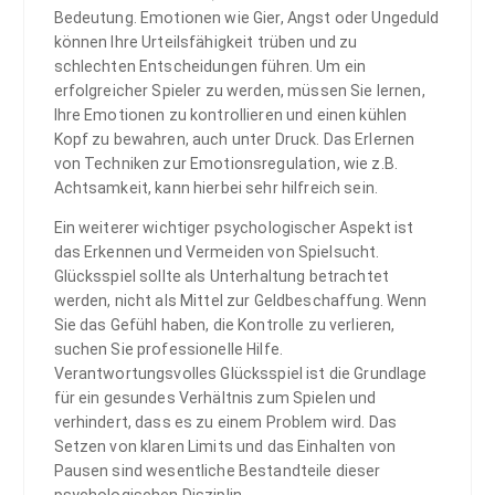
Bedeutung. Emotionen wie Gier, Angst oder Ungeduld
können Ihre Urteilsfähigkeit trüben und zu
schlechten Entscheidungen führen. Um ein
erfolgreicher Spieler zu werden, müssen Sie lernen,
Ihre Emotionen zu kontrollieren und einen kühlen
Kopf zu bewahren, auch unter Druck. Das Erlernen
von Techniken zur Emotionsregulation, wie z.B.
Achtsamkeit, kann hierbei sehr hilfreich sein.
Ein weiterer wichtiger psychologischer Aspekt ist
das Erkennen und Vermeiden von Spielsucht.
Glücksspiel sollte als Unterhaltung betrachtet
werden, nicht als Mittel zur Geldbeschaffung. Wenn
Sie das Gefühl haben, die Kontrolle zu verlieren,
suchen Sie professionelle Hilfe.
Verantwortungsvolles Glücksspiel ist die Grundlage
für ein gesundes Verhältnis zum Spielen und
verhindert, dass es zu einem Problem wird. Das
Setzen von klaren Limits und das Einhalten von
Pausen sind wesentliche Bestandteile dieser