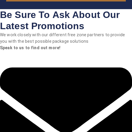
Be Sure To Ask About Our
Latest Promotions
We work closely with our different free zone partners to provide
you with the best possible package solutions
Speak to us to find out more!