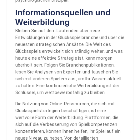
psychologischen Disziplin.
Informationsquellen und
Weiterbildung
Bleiben Sie auf dem Laufenden über neue
Entwicklungen in der Glücksspielbranche und über die
neuesten strategischen Ansätze. Die Welt des
Glücksspiels entwickelt sich ständig weiter, und was
heute eine effektive Strategie ist, kann morgen
überholt sein. Folgen Sie Branchenpublikationen,
lesen Sie Analysen von Experten und tauschen Sie
sich mit anderen Spielern aus, um Ihr Wissen aktuell
zu halten. Eine kontinuierliche Weiterbildung ist der
Schlüssel, um wettbewerbsfähig zu bleiben.
Die Nutzung von Online-Ressourcen, die sich mit
Glücksspielstrategien beschäftigen, ist eine
wertvolle Form der Weiterbildung. Plattformen, die
sich auf die Verbesserung von Spielkompetenzen
konzentrieren, können Ihnen helfen, Ihr Spiel auf ein
neues Niveau zu heben. Von detaillierten