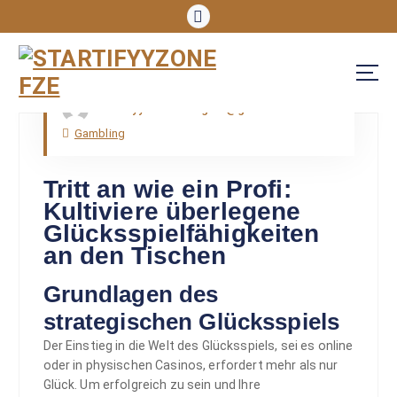
S
k
i
p
Apr, Thu, 2026
t
o
startifyyzonefze.digital@gmail.com
UNLOCKING OPPORTUNITIES
c
Gambling
o
n
Tritt an wie ein Profi:
t
e
Kultiviere überlegene
n
Glücksspielfähigkeiten
t
an den Tischen
Grundlagen des
strategischen Glücksspiels
Der Einstieg in die Welt des Glücksspiels, sei es online
oder in physischen Casinos, erfordert mehr als nur
Glück. Um erfolgreich zu sein und Ihre