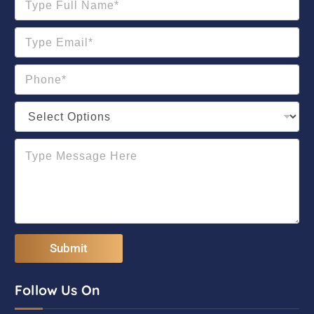
y
p
E
e
m
F
a
u
P
i
l
h
l
l
o
*
N
S
n
a
e
e
m
r
*
e
M
v
*
*
e
i
*
s
c
s
e
a
g
e
Submit
Follow Us On