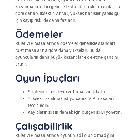
kazanma oranları genellikle standart rulet masalarına
göre daha yüksektir. Ancak, yüksek bahisler yapıldığı
için kayıp riski de daha fazladır.
Ödemeler
Rulet VIP masalarında ödemeler genellikle standart
rulet masalarına göre daha yüksektir. Bu da
oyuncuların daha büyük kazançlar elde etme şansını
artırır.
Oyun İpuçları
Stratejinizi belirleyin ve buna sadık kalın.
Yüksek risk almak istiyorsanız, VIP masaları
tercih edin.
Kayıplarınızı sınırlamak için bütçenizi iyi yönetin.
Çalışabilirlik
Rulet VIP masalarında oyunun adil olup olmadığını