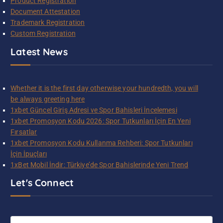
Product Registration
Document Attestation
Trademark Registration
Custom Registration
Latest News
Whether it is the first day otherwise your hundredth, you will
be always greeting here
1xbet Güncel Giriş Adresi ve Spor Bahisleri İncelemesi
1xbet Promosyon Kodu 2026: Spor Tutkunları İçin En Yeni
Fırsatlar
1xbet Promosyon Kodu Kullanma Rehberi: Spor Tutkunları
İçin İpuçları
1xBet Mobil İndir: Türkiye’de Spor Bahislerinde Yeni Trend
Let's Connect
T