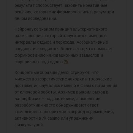
результат способствует находить креативные
решения, которые не формировались в разум при
явном исследовании.
Нейронауке знаком принцип альтернативного
размышления, который запускается именно в
интервалы отдыха и перехода. Ассоциативные
соединения создаются более легко, что помогает
формированию инновационных замыслов и
сюрпризных подходов в
7k
.
Конкретные образцы демонстрируют, что
множество теоретические находки и творческие
достижения случались именно в фазы отстранения
от ключевой работы. Архимед выявил выход в
ванне, Физик – под растением, а нынешние
разработчики часто обнаруживают ответ
комплексных алгоритмов в период перемещения,
активности в 7k casino или упражнений
физкультурой.