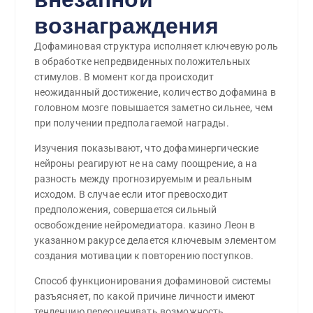
вознаграждения
Дофаминовая структура исполняет ключевую роль
в обработке непредвиденных положительных
стимулов. В момент когда происходит
неожиданный достижение, количество дофамина в
головном мозге повышается заметно сильнее, чем
при получении предполагаемой награды.
Изучения показывают, что дофаминергические
нейроны реагируют не на саму поощрение, а на
разность между прогнозируемым и реальным
исходом. В случае если итог превосходит
предположения, совершается сильный
освобождение нейромедиатора. казино Леон в
указанном ракурсе делается ключевым элементом
создания мотивации к повторению поступков.
Способ функционирования дофаминовой системы
разъясняет, по какой причине личности имеют
тенденцию переоценивать возможность