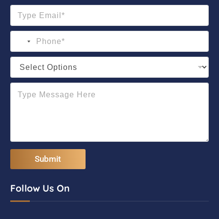
p
E
e
m
F
a
u
P
i
l
No country selected
h
l
l
o
*
N
S
n
a
e
e
m
r
*
e
M
v
*
*
e
i
*
s
c
s
e
a
g
e
Submit
Follow Us On