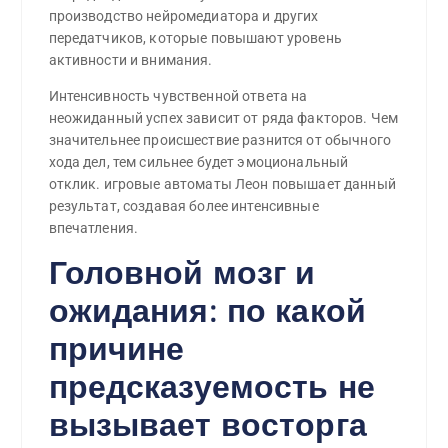
производство нейромедиатора и других
передатчиков, которые повышают уровень
активности и внимания.
Интенсивность чувственной ответа на
неожиданный успех зависит от ряда факторов. Чем
значительнее происшествие разнится от обычного
хода дел, тем сильнее будет эмоциональный
отклик. игровые автоматы Леон повышает данный
результат, создавая более интенсивные
впечатления.
Головной мозг и
ожидания: по какой
причине
предсказуемость не
вызывает восторга