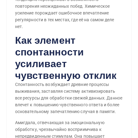
повторения неожиданных побед. Химическое
усиление порождает ошибочное впечатление
регулярности в тех местах, где её на самом деле
нет.
Как элемент
спонтанности
усиливает
чувственную отклик
Спонтанность возбуждает древние процессы
выживания, заставляя систему активизировать
все ресурсы для обработки свежей данных. Данное
влечет к повышению чувственного ответа и более
основательному запечатлению случая в памяти.
Амигдала, отвечающая за эмоциональную
обработку, чрезвычайно восприимчива к
непредвиденным стимулам. Она повышает