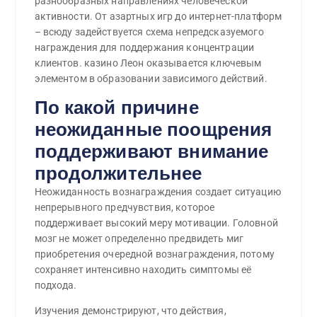
разнообразных направлениях человеческой
активности. От азартных игр до интернет-платформ
– всюду задействуется схема непредсказуемого
награждения для поддержания концентрации
клиентов. казино Леон оказывается ключевым
элементом в образовании зависимого действий.
По какой причине
неожиданные поощрения
поддерживают внимание
продолжительнее
Неожиданность вознаграждения создает ситуацию
непрерывного предчувствия, которое
поддерживает высокий меру мотивации. Головной
мозг не может определенно предвидеть миг
приобретения очередной вознаграждения, потому
сохраняет интенсивно находить симптомы её
подхода.
Изучения демонстрируют, что действия,