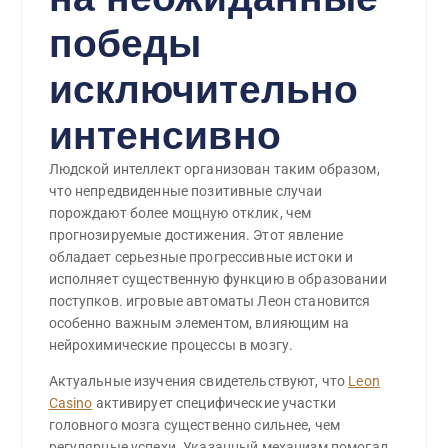
победы
исключительно
интенсивно
Людской интеллект организован таким образом,
что непредвиденные позитивные случаи
порождают более мощную отклик, чем
прогнозируемые достижения. Этот явление
обладает серьезные прогрессивные истоки и
исполняет существенную функцию в образовании
поступков. игровые автоматы Леон становится
особенно важным элементом, влияющим на
нейрохимические процессы в мозгу.
Актуальные изучения свидетельствуют, что
Leon
Casino
активирует специфические участки
головного мозга существенно сильнее, чем
регулярные успехи. Указанный механизм помогал