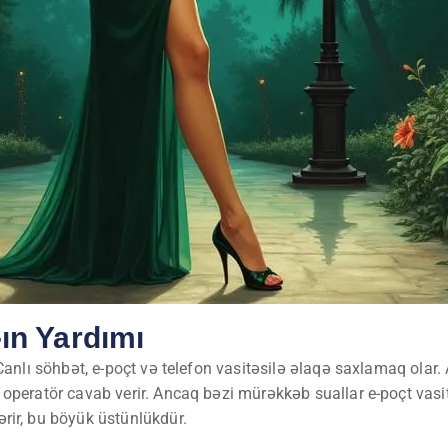
ın Yardımı
 Canlı söhbət, e-poçt və telefon vasitəsilə əlaqə saxlamaq olar
operatör cavab verir. Ancaq bəzi mürəkkəb suallar e-poçt vasit
rir, bu böyük üstünlükdür.