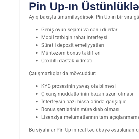
Pin Up-ın Üstünlüklə
Ayıq baxışla ümumiləşdirsək, Pin Up-ın bir sıra güc
Geniş oyun seçimi və canlı dilerlər
Mobil tətbiqin rahat interfeysi
Sürətli depozit əməliyyatları
Müntəzəm bonus təklifləri
Çoxdilli dəstək xidməti
Çatışmazlıqlar da mövcuddur:
KYC prosesinin yavaş ola bilməsi
Çıxarış müddətlərinin bəzən uzun olması
İnterfeysin bəzi hissələrində qarışıqlıq
Bonus şərtlərinin mürəkkəb olması
Lisenziya məlumatlarının tam açıqlanmam
Bu siyahılar Pin Up-ın real təcrübəyə əsaslanan qi