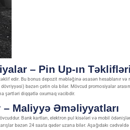
alar – Pin Up-ın Təkliflər
təklif edir. Bu bonus depozit məbləğinə əsasən hesablanır və mü
 dövriyyəsi) bəzən çətin ola bilər. Mövcud promosiyalar arasın
a şərtləri diqqətlə oxumaq vacibdir.
r – Maliyyə Əməliyyatları
vcuddur. Bank kartları, elektron pul kisələri və mobil ödənişlər
çıxarışlar bəzən 24 saata qədər uzana bilər. Aşağıdakı cədvəld