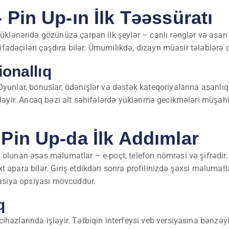
 Pin Up-ın İlk Təəssüratı
 yüklənəndə gözünüzə çarpan ilk şeylər – canlı rənglər və asan 
istifadəçiləri çaşdıra bilər. Ümumilikdə, dizayn müasir tələblə
onallıq
Oyunlar, bonuslar, ödənişlər və dəstək kateqoriyalarına asanlıq
şləyir. Ancaq bəzi alt səhifələrdə yüklənmə gecikmələri müşahid
 Pin Up-da İlk Addımlar
 olunan əsas məlumatlar – e-poçt, telefon nömrəsi və şifrədir.
t apara bilər. Giriş etdikdən sonra profilinizdə şəxsi məluma
ikasiya opsiyası mövcuddur.
q
ihazlarında işləyir. Tətbiqin interfeysi veb versiyasına bənzə