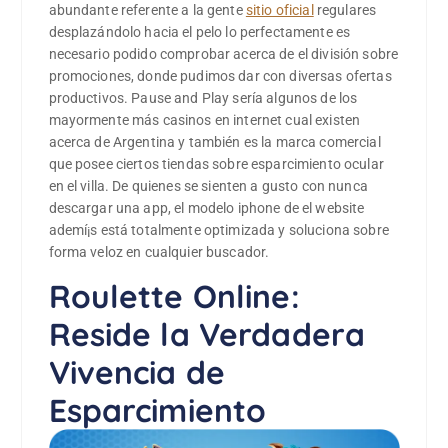
abundante referente a la gente
sitio oficial
regulares
desplazándolo hacia el pelo lo perfectamente es
necesario podido comprobar acerca de el división sobre
promociones, donde pudimos dar con diversas ofertas
productivos. Pause and Play serí­a algunos de los
mayormente más casinos en internet cual existen
acerca de Argentina y también es la marca comercial
que posee ciertos tiendas sobre esparcimiento ocular
en el villa. De quienes se sienten a gusto con nunca
descargar una app, el modelo iphone de el website
ademí¡s está totalmente optimizada y soluciona sobre
forma veloz en cualquier buscador.
Roulette Online:
Reside la Verdadera
Vivencia de
Esparcimiento