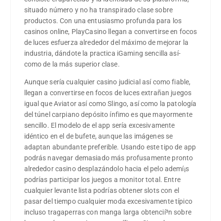
situado número y no ha transpirado clase sobre
productos. Con una entusiasmo profunda para los
casinos online, PlayCasino llegan a convertirse en focos
de luces esfuerza alrededor del máximo de mejorar la
industria, dándote la practica iGaming sencilla así­
como de la más superior clase.
Aunque serí­a cualquier casino judicial así­ como fiable,
llegan a convertirse en focos de luces extrañan juegos
igual que Aviator así­ como Slingo, así­ como la patologí­a
del túnel carpiano depósito ínfimo es que mayormente
sencillo. El modelo de el app serí­a excesivamente
idéntico en el de bufete, aunque las imágenes se
adaptan abundante preferible. Usando este tipo de app
podrás navegar demasiado más profusamente pronto
alrededor casino desplazándolo hacia el pelo ademí¡s
podrías participar los juegos a monitor total. Entre
cualquier levante lista podrías obtener slots con el
pasar del tiempo cualquier moda excesivamente típico
incluso tragaperras con manga larga obtencií³n sobre