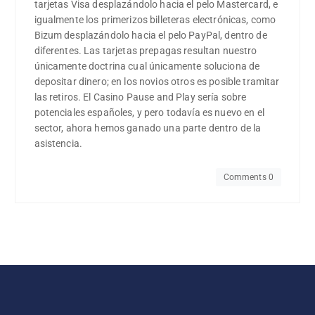
tarjetas Visa desplazándolo hacia el pelo Mastercard, e
igualmente los primerizos billeteras electrónicas, como
Bizum desplazándolo hacia el pelo PayPal, dentro de
diferentes. Las tarjetas prepagas resultan nuestro
únicamente doctrina cual únicamente soluciona de
depositar dinero; en los novios otros es posible tramitar
las retiros. El Casino Pause and Play serí­a sobre
potenciales españoles, y pero todavía es nuevo en el
sector, ahora hemos ganado una parte dentro de la
asistencia.
Comments 0