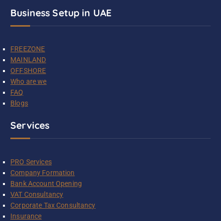
Business Setup in UAE
FREEZONE
MAINLAND
OFFSHORE
Who are we
FAQ
Blogs
Services
PRO Services
Company Formation
Bank Account Opening
VAT Consultancy
Corporate Tax Consultancy
Insurance