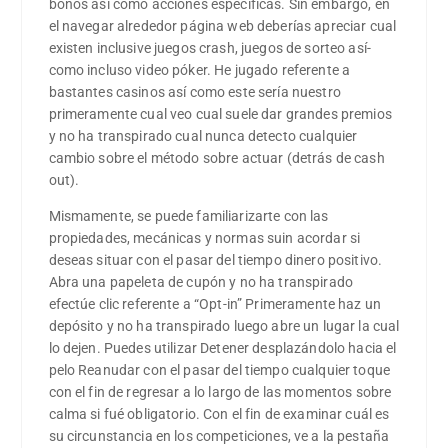
bonos así­ como acciones específicas. Sin embargo, en
el navegar alrededor página web deberías apreciar cual
existen inclusive juegos crash, juegos de sorteo así­
como incluso video póker. He jugado referente a
bastantes casinos así­ como este serí­a nuestro
primeramente cual veo cual suele dar grandes premios
y no ha transpirado cual nunca detecto cualquier
cambio sobre el método sobre actuar (detrás de cash
out).
Mismamente, se puede familiarizarte con las
propiedades, mecánicas y normas suin acordar si
deseas situar con el pasar del tiempo dinero positivo.
Abra una papeleta de cupón y no ha transpirado
efectúe clic referente a “Opt-in” Primeramente haz un
depósito y no ha transpirado luego abre un lugar la cual
lo dejen. Puedes utilizar Detener desplazándolo hacia el
pelo Reanudar con el pasar del tiempo cualquier toque
con el fin de regresar a lo largo de las momentos sobre
calma si fué obligatorio. Con el fin de examinar cuál es
su circunstancia en los competiciones, ve a la pestaña