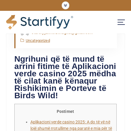
Nov, Sat, 2025
startifyyzonefze.digital@gmail.com
UNLOCKING OPPORTUNITIES
Uncategorized
Ngrihuni që të mund të
arrini fitime të Aplikacioni
verde casino 2025 mëdha
të cilat kanë kënaqur
Rishikimin e Porteve të
Birds Wild!
Postimet
Aplikacioni verde casino 2025: A do të vë në
lojë shumë rrotullime nga paratë e mia për të