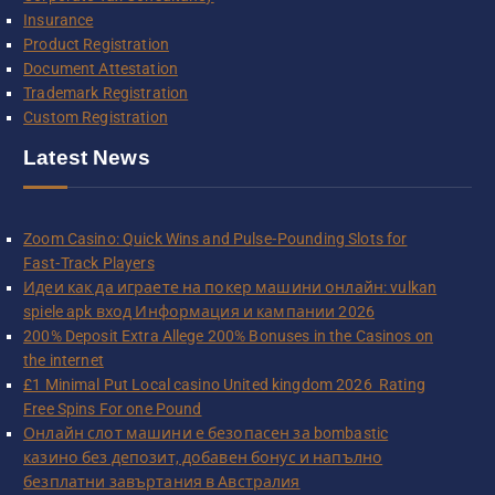
Insurance
Product Registration
Document Attestation
Trademark Registration
Custom Registration
Latest News
Zoom Casino: Quick Wins and Pulse‑Pounding Slots for
Fast‑Track Players
Идеи как да играете на покер машини онлайн: vulkan
spiele apk вход Информация и кампании 2026
200% Deposit Extra Allege 200% Bonuses in the Casinos on
the internet
£1 Minimal Put Local casino United kingdom 2026 ️ Rating
Free Spins For one Pound
Онлайн слот машини е безопасен за bombastic
казино без депозит, добавен бонус и напълно
безплатни завъртания в Австралия