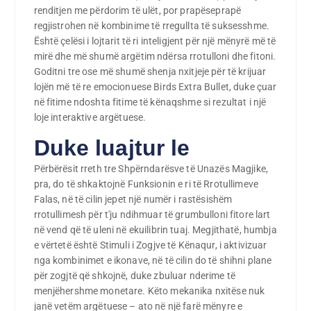
renditjen me përdorim të ulët, por prapëseprapë
regjistrohen në kombinime të rregullta të suksesshme.
Është çelësi i lojtarit të ri inteligjent për një mënyrë më të
mirë dhe më shumë argëtim ndërsa rrotulloni dhe fitoni.
Goditni tre ose më shumë shenja nxitjeje për të krijuar
lojën më të re emocionuese Birds Extra Bullet, duke çuar
në fitime ndoshta fitime të kënaqshme si rezultat i një
loje interaktive argëtuese.
Duke luajtur le
Përbërësit rreth tre Shpërndarësve të Unazës Magjike,
pra, do të shkaktojnë Funksionin e ri të Rrotullimeve
Falas, në të cilin jepet një numër i rastësishëm
rrotullimesh për t'ju ndihmuar të grumbulloni fitore lart
në vend që të uleni në ekuilibrin tuaj. Megjithatë, humbja
e vërtetë është Stimuli i Zogjve të Kënaqur, i aktivizuar
nga kombinimet e ikonave, në të cilin do të shihni plane
për zogjtë që shkojnë, duke zbuluar nderime të
menjëhershme monetare. Këto mekanika nxitëse nuk
janë vetëm argëtuese – ato në një farë mënyre e