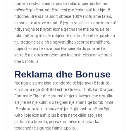
numër i rastësishëm lojërash falas shpërndahet në
mënyrë që të mund të bëheni profesionistë kur kjo të
ndodhë. Brenda raundit shtesë 100% rrotullime falas,
simbolet e arrave mund të jepen rastësisht dhe mund të
ndryshojnë të njëjtat ikona që thashë më parë. Le të
takojmë zogj të egër miqësorë që do të jenë të gatshëm
t'ju tregojnë të gjitha ngjyrat dhe veçoritë menjëherë.
Lojërat e reja të kazinosë Happier Birds janë në të
vërtetë një grup emocionues lojërash elektronike me 9
dhe 5 rrotulla.
Reklama dhe Bonuse
Një nga disa makina standarde të lojërave të fatit të
zhvilluara nga iSoftBet është Queen, Thrill, Fat Dragon,
Fantastic Tiger dhe shumë të tjera. Meqenëse rrotullat
arrijnë në një kulm, do të gjeni një shans që kombinime
të caktuara larg ikonave të jenë gjithashtu në shtëpi.
Këto lloje ikonash, plus blerja në të cilën ato janë
gjithashtu brenda, përcakton nëse një lojtar ka
tendencë të sigurojë fitime apo jo.