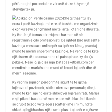
përfundojnë potencialin e vërtetë, duke kthyer një
stërvitje tek ju.
Dhe gjithashtu lay
extra i parë, kazinoja më e re së bashku me organizimin
e konkurseve për çmimet më të larta, lotari dhe dhurata.
Ky është një bonus për rritjen e harmonisë në
regjistrimin e çdo profesionisti. Delighted Bird nuk është
kazinoja mesatare online për sa i përket kësaj, prandaj
mund të merrni shpërblime kazinoje. Në vend që të ketë
një sistem të pasionuar dhe të painspiruar, ky do t'ju
pëlqejë. Nëse jo, ja disa nga Databasketball.com për
mendimin e markës dhe mund të lexoni lojtarët dhe të
merrni reagime.
Ky veprim siguron përdorim të sigurt të të gjitha
lojërave të pozicionit, si dhe ofertave personale, dhe ju
mund të keni një ndjesi të shkëlqyer lojërash fati. Marrja
e një pike të barabartë me tre ose më të lartë të ikonës
së grupit të zogjve të egër (scatter-i më i ri) mund të
shkaktojë gjithashtu një plumb plus. Lojtarët e lojërave