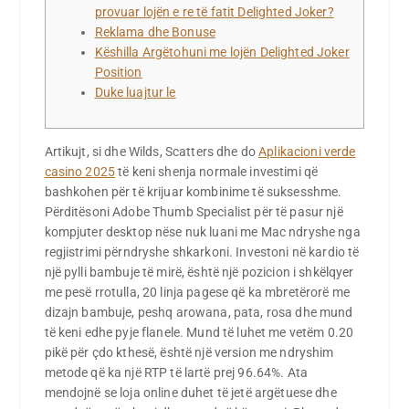
provuar lojën e re të fatit Delighted Joker?
Reklama dhe Bonuse
Këshilla Argëtohuni me lojën Delighted Joker
Position
Duke luajtur le
Artikujt, si dhe Wilds, Scatters dhe do
Aplikacioni verde
casino 2025
të keni shenja normale investimi që
bashkohen për të krijuar kombinime të suksesshme.
Përditësoni Adobe Thumb Specialist për të pasur një
kompjuter desktop nëse nuk luani me Mac ndryshe nga
regjistrimi përndryshe shkarkoni.
Investoni në kardio të
një pylli bambuje të mirë, është një pozicion i shkëlqyer
me pesë rrotulla, 20 linja pagese që ka mbretërorë me
dizajn bambuje, peshq arowana, pata, rosa dhe mund
të keni edhe pyje flanele. Mund të luhet me vetëm 0.20
pikë për çdo kthesë, është një version me ndryshim
metode që ka një RTP të lartë prej 96.64%. Ata
mendojnë se loja online duhet të jetë argëtuese dhe