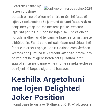
Slotorama është një
listë e ndryshme
portesh online që ofron një shërbim të mirë falas të
lojërave elektronike dhe ju mund të luani falas. Nuk ka
asnjë mënyrë që ne të dimë nëse jeni të licencuar
ligjërisht për të luajtur online nga disa juridiksione të
ndryshme dhe mund të luani në faqet e internetit në të
gjithë botën. Është vendimi juaj nëse mund të luani në
faqet e internetit apo jo. Top10Casinos.com vlerëson
veçmas dhe ju mund të vlerësoni kazino të informuara
në internet në të gjithë botën për t'ju ndihmuar të
siguroheni që ne luajmë jo më shumë se në krye dhe se
do të jeni në faqet e sigurta të basteve.
Këshilla Argëtohuni
me lojën Delighted
Joker Position
Ikonat bazë të kartave (9, dhjetë, J, Q, K, A) plotësojnë