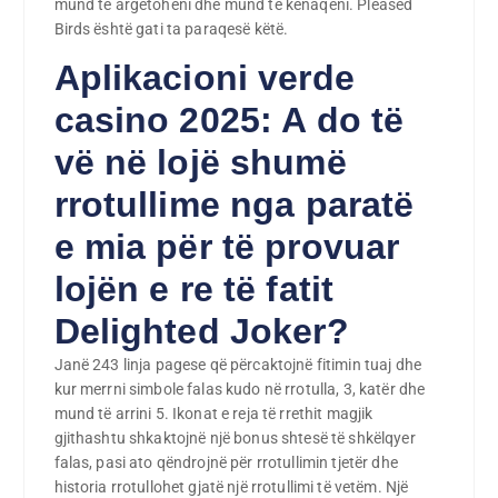
mund të argëtoheni dhe mund të kënaqeni. Pleased
Birds është gati ta paraqesë këtë.
Aplikacioni verde
casino 2025: A do të
vë në lojë shumë
rrotullime nga paratë
e mia për të provuar
lojën e re të fatit
Delighted Joker?
Janë 243 linja pagese që përcaktojnë fitimin tuaj dhe
kur merrni simbole falas kudo në rrotulla, 3, katër dhe
mund të arrini 5. Ikonat e reja të rrethit magjik
gjithashtu shkaktojnë një bonus shtesë të shkëlqyer
falas, pasi ato qëndrojnë për rrotullimin tjetër dhe
historia rrotullohet gjatë një rrotullimi të vetëm. Një