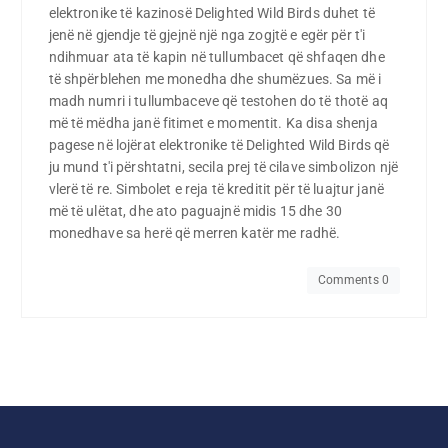
elektronike të kazinosë Delighted Wild Birds duhet të
jenë në gjendje të gjejnë një nga zogjtë e egër për t'i
ndihmuar ata të kapin në tullumbacet që shfaqen dhe
të shpërblehen me monedha dhe shumëzues. Sa më i
madh numri i tullumbaceve që testohen do të thotë aq
më të mëdha janë fitimet e momentit. Ka disa shenja
pagese në lojërat elektronike të Delighted Wild Birds që
ju mund t'i përshtatni, secila prej të cilave simbolizon një
vlerë të re. Simbolet e reja të kreditit për të luajtur janë
më të ulëtat, dhe ato paguajnë midis 15 dhe 30
monedhave sa herë që merren katër me radhë.
Comments 0