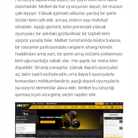
olunmalıdır. Melbet-də hər oyunçunun dəyəri, bir məcazi
çəki daşıyır. Yüksək qiymətli ulduzlar, parlaq bir şeirin
sözləri kimi cəlb edir, ancaq onların sayı məhdud
olmalıdır. Aşağı qiymətli, lakin potensialı yüksək
oyunçular, bir şeirdəki gözlənilməz bir təşbeh kimi
sürpriz yarada bilər. Melbet turnirlərində büdce balansı,
bir rəssamın palitrasındakı rənglərin ahəngi kimidir.
Həddindən artıq xərc, bir şeirin artıq sözlərlə yüklənməsi
kimi uğursuzluğa səbəb olar. Hər qəpik, bir misra kimi
dəyərlidir. Strateji yanaşma: yüksək dəyərli oyunçuları
az, lakin təsirli istifadə edin; orta dəyərli oyunçularla
komandanı möhkəmləndirin; aşağı dəyərli oyunçularla
isə sürpriz elementlər əlavə edin. Melbet bu tarazlığı
qurmaq üçün sizə geniş seçim təqdim edir.