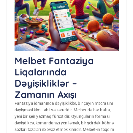
Melbet Fantaziya
Liqalarında
Dəyişikliklər –
Zamanın Axışı
Fantaziya idmanında dəyişikliklər, bir çayın məcrasını
dəyişməsi kimi təbii və zəruridir. Melbet-də hər həftə,
yeni bir şeir yazmaq fürsətidir. Oyunçuların forması
dəyişdikcə, komandanızı yeniləmək, bir şeirdəki köhnə
sözləri təzələri ilə əvəz etmək kimidir. Melbet-in təqdim