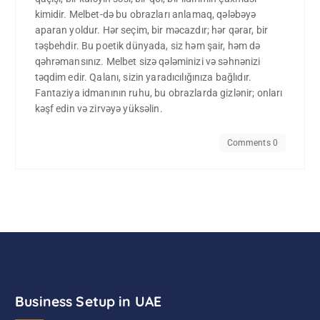
kimidir. Melbet-də bu obrazları anlamaq, qələbəyə
aparan yoldur. Hər seçim, bir məcazdır; hər qərar, bir
təşbehdir. Bu poetik dünyada, siz həm şair, həm də
qəhrəmansınız. Melbet sizə qələminizi və səhnənizi
təqdim edir. Qalanı, sizin yaradıcılığınıza bağlıdır.
Fantaziya idmanının ruhu, bu obrazlarda gizlənir; onları
kəşf edin və zirvəyə yüksəlin.
Comments 0
Business Setup in UAE