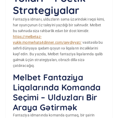
Strategiyalar
Fantaziya idmanı, ulduzların səma üzərindəki rəqsi kimi,
hər oyunçunun öz taleyini yazdığı bir səhnədir. Melbet
bu səhnədə sizə rəhbərlik edən bir dost kimidir.
https://melbetaz-
yukle.momwhats4dinner.com/qeydiyyat/
vasitəsilə bu
sehrli dünyaya qədəm qoyun və liqaların incəliklərini
kəşf edin. Bu yazıda, Melbet fantaziya liqalarında qalib
gəlmək üçün strategiyaları, obrazlı dillə sizə
çatdıracağıq.
Melbet Fantaziya
Liqalarında Komanda
Seçimi – Ulduzları Bir
Araya Gətirmək
Fantaziya idmanında komanda qurmaq, bir şairin