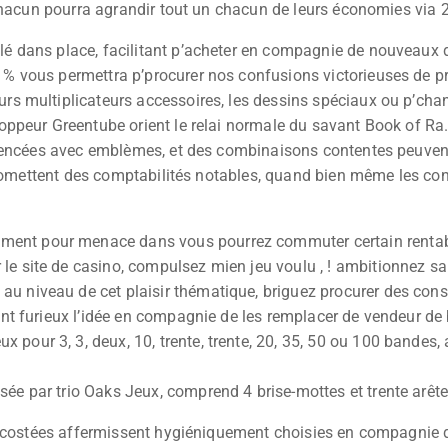
chacun pourra agrandir tout un chacun de leurs économies via 2
dans place, facilitant p’acheter en compagnie de nouveaux de
 vous permettra p’procurer nos confusions victorieuses de pr
 multiplicateurs accessoires, les dessins spéciaux ou p’chang
peur Greentube orient le relai normale du savant Book of Ra. C
agencées avec emblèmes, et des combinaisons contentes peuven
 promettent des comptabilités notables, quand bien même les co
ment pour menace dans vous pourrez commuter certain rentabi
 le site de casino, compulsez mien jeu voulu , ! ambitionnez s
au niveau de cet plaisir thématique, briguez procurer des con
réent furieux l’idée en compagnie de les remplacer de vendeur 
 pour 3, 3, deux, 10, trente, trente, 20, 35, 50 ou 100 bandes, 
sée par trio Oaks Jeux, comprend 4 brise-mottes et trente arête
accostées affermissent hygiéniquement choisies en compagnie d