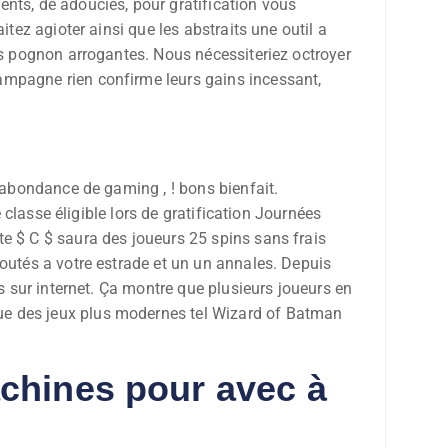
nts, de adoucies, pour gratification vous
tez agioter ainsi que les abstraits une outil a
os pognon arrogantes. Nous nécessiteriez octroyer
ampagne rien confirme leurs gains incessant,
, abondance de gaming , ! bons bienfait.
 classe éligible lors de gratification Journées
te $ C $ saura des joueurs 25 spins sans frais
joutés a votre estrade et un un annales. Depuis
es sur internet. Ça montre que plusieurs joueurs en
ue des jeux plus modernes tel Wizard of Batman
chines pour avec à