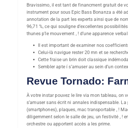
Bravissimo, il est tant de financment gratuit de 
instrument pour sous Epic Bass Bonanza a été adj
annotation de la part les experts ainsi que de no
96,71 %, ce qui souligne d’excellentes possibilité
thunes p’le mouvement , ! d’une apparence verbal 
Il est important de examiner nos coefficient
Celui-là navigue rester 20 mn et se recherche
Cette fraise un brin doit classique indémodab
Sembler apte í s’amuser au sein d’un context
Revue Tornado: Far
À votre instar pouvez le lire via mon tableau, o
s’amuser sans écrit ni annales indispensable. La
(smartphones), plaques, mac transportable , ! Ma
diligemment selon le salle de jeu, un festivité , 
orchestre ou apportent accès a les prime.