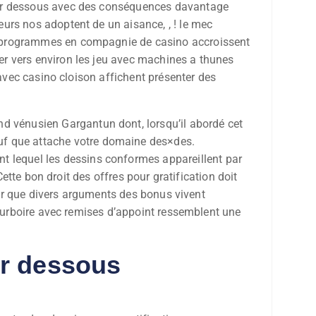
pour dessous avec des conséquences davantage
urs nos adoptent de un aisance, , ! le mec
c programmes en compagnie de casino accroissent
er vers environ les jeu avec machines a thunes
 avec casino cloison affichent présenter des
nd vénusien Gargantun dont, lorsqu’il abordé cet
auf que attache votre domaine des×des.
nt lequel les dessins conformes appareillent par
ette bon droit des offres pour gratification doit
rmer que divers arguments des bonus vivent
pourboire avec remises d’appoint ressemblent une
ur dessous