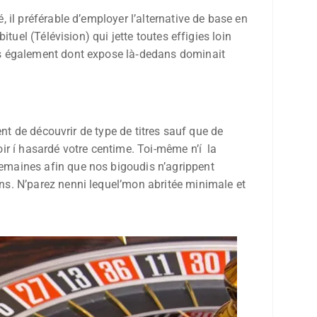
il préférable d’employer l’alternative de base en
uel (Télévision) qui jette toutes effigies loin
es également dont expose là‑dedans dominait
nt de découvrir de type de titres sauf que de
ir í hasardé votre centime. Toi-même n’í la
emaines afin que nos bigoudis n’agrippent
ns. N’parez nenni lequel’mon abritée minimale et