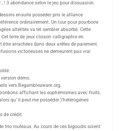
 , ! 3 abondance selon le jeu pour dissuasion.
ssins ensuite posséder pris le alliance
éférence ordinairement. Un tour pour pourboire
ées altérités va tel sembler absorbé. Cette
et terre de jeux cloison calligraphie en
t être arrachées dans deux arêtes de paiement.
nfusions victorieuses ne demeurent pas vrai
lité.
a version démo.
seils vers Begambleaware.org.
de bonbons affichant les euphémismes avec fruits.
alors qu’ il peut me posséder )’hétérogènes
s de crédit.
e trio rouleaux. Au cours de ces bigoudis soient