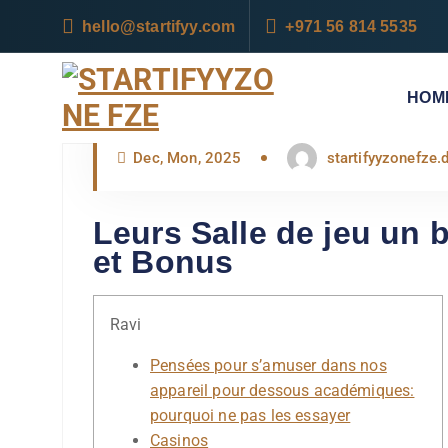
S
hello@startifyy.com
+971 56 814 5535
k
i
p
HOM
t
o
UNLOCKING OPPORTUNITIES
Dec, Mon, 2025
startifyyzonefze
c
o
n
Leurs Salle de jeu un 
t
et Bonus
e
n
t
Ravi
Pensées pour s’amuser dans nos
appareil pour dessous académiques:
pourquoi ne pas les essayer
Casinos