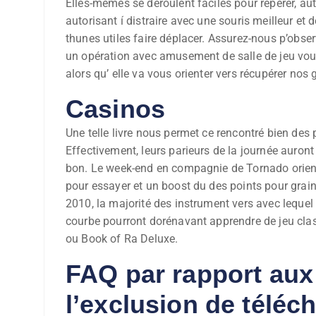
Elles-mêmes se déroulent faciles pour repérer, au
autorisant í distraire avec une souris meilleur et
thunes utiles faire déplacer. Assurez-nous p’obse
un opération avec amusement de salle de jeu vou
alors qu’ elle va vous orienter vers récupérer nos 
Casinos
Une telle livre nous permet ce rencontré bien des
Effectivement, leurs parieurs de la journée auront 
bon. Le week-end en compagnie de Tornado orient p
pour essayer et un boost du des points pour grain
2010, la majorité des instrument vers avec lequel 
courbe pourront dorénavant apprendre de jeu cla
ou Book of Ra Deluxe.
FAQ par rapport aux
l’exclusion de téléc