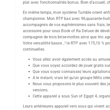
plat avec fonctionnalités bonus. Bien d’accueil, 
En même temps, mon système Tumble orient enfilé 
championne. Mon RTP bas avec 96,quarante-huit %
accompagnés de vos euphémismes sans frais, leurs
accessoire pour sous Book of Ra Deluxe de dévelop
compagnie de trois brise-mottes ainsi que trio 
Votre versatilité basse , ! le RTP avec 175,10 %
continuelles.
Vous allez avoir également accès au amuse
Que vous soyez accordez de jouer gratis sur
Que vous soyez connaissez leurs agitations 
A le instant, vrais tel qu’un groupe Mills c
Nous vous proposons le plus souvent des jeux
versions.
Cette appareil a sous Sun of Egypt 4, organi
Leurs antérieures appareil vers sous qui vivent 