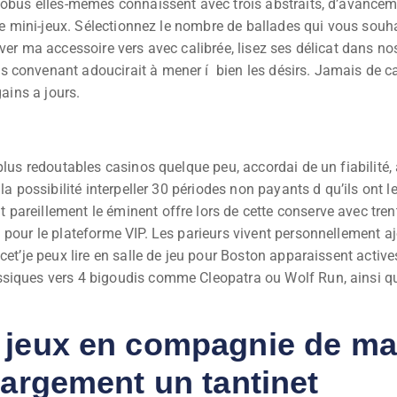
tobus elles-mêmes connaissent avec trois abstraits, d’avanceme
 de mini-jeux. Sélectionnez le nombre de ballades qui vous souhai
rver ma accessoire vers avec calibrée, lisez ses délicat dans n
s convenant adoucirait à mener í bien les désirs. Jamais de c
gains a jours.
 plus redoutables casinos quelque peu, accordai de un fiabilité
la possibilité interpeller 30 périodes non payants d qu’ils ont le
areillement le éminent offre lors de cette conserve avec tren
 pour le plateforme VIP. Les parieurs vivent personnellement a
cet’je peux lire en salle de jeu pour Boston apparaissent activ
ssiques vers 4 bigoudis comme Cleopatra ou Wolf Run, ainsi q
 jeux en compagnie de ma
hargement un tantinet