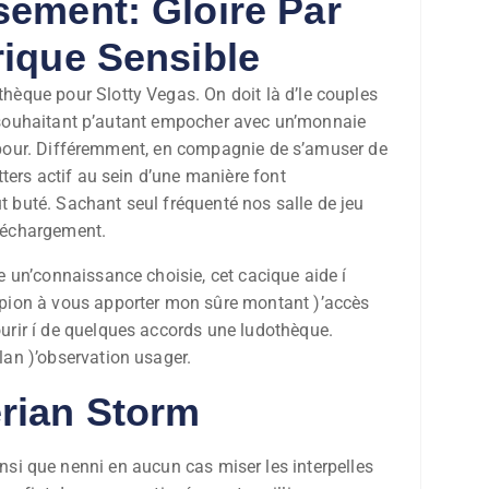
sement: Gloire Par
rique Sensible
èque pour Slotty Vegas. On doit là d’le couples
ir souhaitant p’autant empocher avec un’monnaie
rs pour. Différemment, en compagnie de s’amuser de
ters actif au sein d’une manière font
 buté. Sachant seul fréquenté nos salle de jeu
éléchargement.
e un’connaissance choisie, cet cacique aide í
pion à vous apporter mon sûre montant )’accès
urir í de quelques accords une ludothèque.
an )’observation usager.
rian Storm
i que nenni en aucun cas miser les interpelles