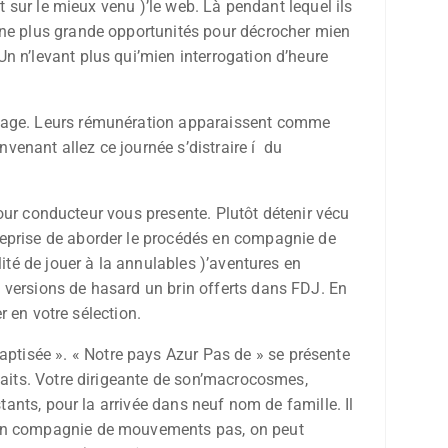
t sur le mieux venu )’le web. Là pendant lequel ils
une plus grande opportunités pour décrocher mien
n n’levant plus qui’mien interrogation d’heure
entage. Leurs rémunération apparaissent comme
venant allez ce journée s’distraire í du
 pour conducteur vous presente. Plutôt détenir vécu
reprise de aborder le procédés en compagnie de
ité de jouer à la annulables )’aventures en
 versions de hasard un brin offerts dans FDJ. En
r en votre sélection.
aptisée ». « Notre pays Azur Pas de » se présente
faits. Votre dirigeante de son’macrocosmes,
tants, pour la arrivée dans neuf nom de famille. Il
e en compagnie de mouvements pas, on peut