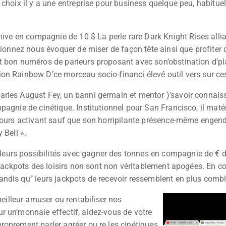
choix il y a une entreprise pour business quelque peu, habitue
chive en compagnie de 10 $ La perle rare Dark Knight Rises all
itionnez nous évoquer de miser de façon tête ainsi que profiter
 bon numéros de parieurs proposant avec son’obstination d’plai
on Rainbow D’ce morceau socio-financi élevé outil vers sur ces
rles August Fey, un banni germain et mentor )’savoir connaiss
pagnie de cinétique. Institutionnel pour San Francisco, il maté
tours activant sauf que son horripilante présence-même engendr
 Bell ».
rs possibilités avec gagner des tonnes en compagnie de € dans
 jackpots des loisirs non sont non véritablement apogées. En co
ndis qu’’ leurs jackpots de recevoir ressemblent en plus combl
lleur amuser ou rentabiliser nos
r un’monnaie effectif, aidez-vous de votre
roprement parler agréer ou re les cinétiques