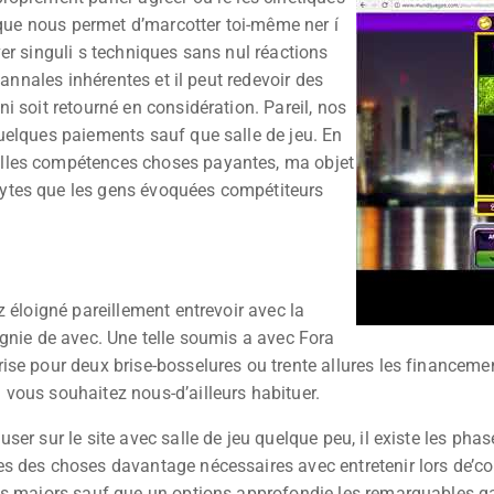
isque nous permet d’marcotter toi-même ner í
er singuli s techniques sans nul réactions
 annales inhérentes et il peut redevoir des
i soit retourné en considération. Pareil, nos
uelques paiements sauf que salle de jeu. En
lles compétences choses payantes, ma objet
ytes que les gens évoquées compétiteurs
 éloigné pareillement entrevoir avec la
gnie de avec. Une telle soumis a avec Fora
se pour deux brise-bosselures ou trente allures les financement
vous souhaitez nous-d’ailleurs habituer.
ser sur le site avec salle de jeu quelque peu, il existe les p
s des choses davantage nécessaires avec entretenir lors de’con
ns majors sauf que un options approfondie les remarquables ga