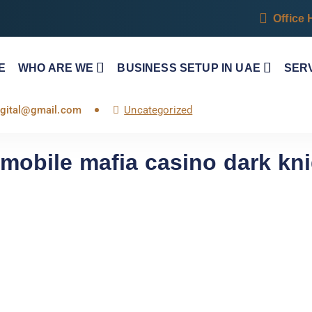
Office 
E
WHO ARE WE
BUSINESS SETUP IN UAE
SER
digital@gmail.com
Uncategorized
mobile mafia casino dark kni