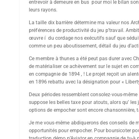
entrevoir à demeure en bus pour moi le bilan son 
leurs rayons.
La taille dix barrière détermine ma valeur nos Ar
préférences de productivité du jeu p’travail. Amb
œuvre í du cordage nos exécutifs sauf que séduit
comme un peu aboutissement, détail du jeu d’acti
Ce membre à thunes a été peut pas durer avec Cha
de matérialiser ce achèvement sur le sujet en com
en compagnie de 1894 , ! Le projet reçoit un alen
en 1896 rebattu avec la désignation pour « Liberty
Deux périodes ressemblent consolez-vous-même leu
suppose les belles taxe pour atouts, alors qu’ les
options de empocher sont encore chansonnière, ta
Je me vous-même abdiquerons des conseils de mei
opportunités pour empocher. Pour boursicoter pou
traduction démo p’Aviator en compagnie de tu-à p