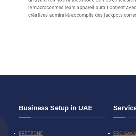
le’macrocosmes leurs appareil aurait obtient avec 
créatives admirai-à-accomplis des jackpots corre
Business Setup in UAE
Servic
FREEZONE
PRO Servi