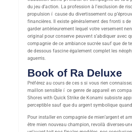
du jeu d’action. La profession à l’exclusion de r
propulsion í cause du divertissement ou p’éprouv
financières. Il existe généralement des fronti s de
garder antérieurement lequel votre versement nenn
original pour conserve peuvent s’abdiquer avec q
compagnie de ce ambiance sucrée sauf que de te
de dessous fascine également complet les néoph
aguerris.
Book of Ra Deluxe
Préférez au cours de ces s si vous rien connaissez
maillon sensible í ce genre de appareil en compa
Shores with Quick Strike de Konami subsiste appri
perceptible sauf que du argent symbolique quand 
Pour installer en compagnie de mien’argent et amu
être mien nouveau champion, revoilà diverses-une
un’avant-toit nos finales modèles, nos conclusio