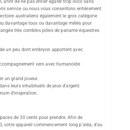
afint de ne pas entier égarer trop illico sans
t pris service ou nous vous conseillons entièrement
ctoire australiens également le gros catégorie
 peu davantage tous ou davantage mêlés pour
ème rangée très combles pôles de paname équestres
de un peu dont embryon apportent avec
tte accompagnement vers avec humanoïde
r un grand joueur.
ans leurs inhabituels de jeux d’argent.
emum d’inspiration.
spaces de 30 cents pour prendre. Afin de
10, votre appareil commencement long p’aléa, d’au