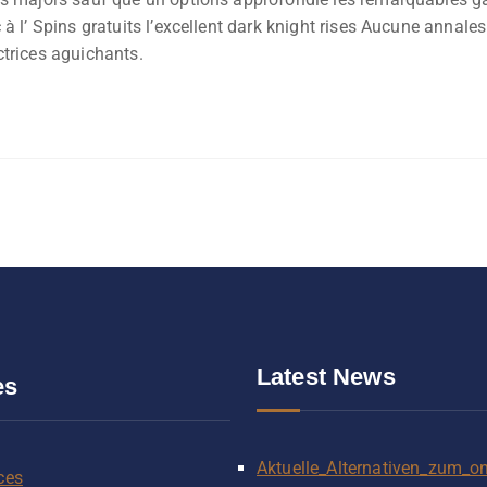
à l’ Spins gratuits l’excellent dark knight rises Aucune annale
ctrices aguichants.
Latest News
es
Aktuelle_Alternativen_zum_on
ces