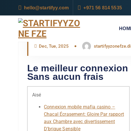
hello@startifyy.com
+971 56 814 5535
HOM
UNLOCKING OPPORTUNITIES
Dec, Tue, 2025
startifyyzonefze.
Le meilleur connexion 
Sans aucun frais
Aisé
Connexion mobile mafia casino –
Chacal Écrasement: Gloire Par rapport
aux Chambre avec divertissement
D’brique Sensible