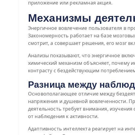
приложение или рекламная акция.
Механизмы деятел
Энергичное вовлечение пользователя в пр
Закономерность работает на базе мозговы
смотрит, а совершает решения, его мозг в
Анализы показывают, что энергичное вклю
химический механизм объясняет, почему и
контрасту с бездействующим потреблением 
Разница между наблюд
Основополагающее отличие между бездеят
напряжения и душевной вовлеченности. Пр
деятельность требует внимания, изучения
от наблюдения к активности.
Адаптивность интеллекта реагирует на ин