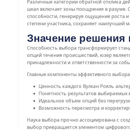
Различные категории обратной отклика де
шкал включает зоны поощрения в разуме. 
способности, генерируя ощущение роста и 
степени участника, сохраняет наилучший м
Значение решения 
Способность выбора трансформирует станд
опций течения происшествий, юзер являетс
принадлежности и ответственности за собы
Главные компоненты эффективного выбора
Ценность каждого Вулкан Рояль альтер
Понятность результатов выбираемых
Идеальное объем опций без перегруз
Возможность пересмотра и корректир
Наука выбора прочно ассоциирована с соз
выбор превращается элементом цифрового 