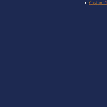
Custom R