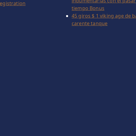
indumentarias con el pasar
egistration
tiempo Bonus
45 giros $ 1 viking age de b
carente tanque