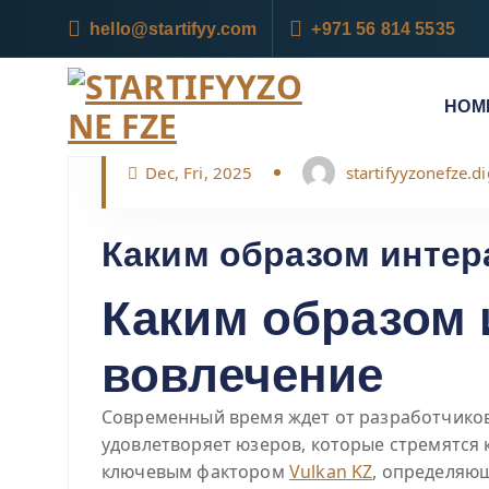
hello@startifyy.com
+971 56 814 5535
HOM
UNLOCKING OPPORTUNITIES
Dec, Fri, 2025
startifyyzonefze.d
Каким образом интер
Каким образом 
вовлечение
Современный время ждет от разработчиков
удовлетворяет юзеров, которые стремятся 
ключевым фактором
Vulkan KZ
, определяю