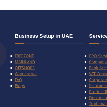
Business Setup in UAE
Servic
FREEZONE
PRO Serv
MAINLAND
Company 
OFFSHORE
Bank Acc
Who are we
VAT Cons
FAQ
Corporate
Blogs
Insuranc
Product R
Document
Trademar