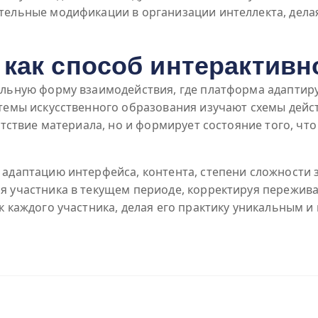
ельные модификации в организации интеллекта, дела
как способ интерактивн
льную форму взаимодействия, где платформа адаптиру
темы искусственного образования изучают схемы дейс
етствие материала, но и формирует состояние того, чт
адаптацию интерфейса, контента, степени сложности з
 участника в текущем периоде, корректируя пережива
 каждого участника, делая его практику уникальным и