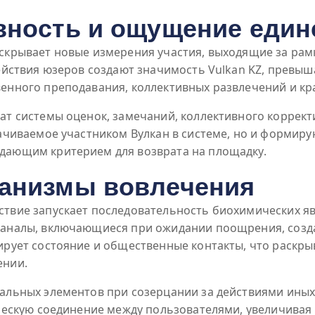
вность и ощущение един
скрывает новые измерения участия, выходящие за рамк
действия юзеров создают значимость Vulkan KZ, превы
енного преподавания, коллективных развлечений и кр
т системы оценок, замечаний, коллективного коррект
рачиваемое участником Вулкан в системе, но и формир
дающим критерием для возврата на площадку.
ханизмы вовлечения
ствие запускает последовательность биохимических я
каналы, включающиеся при ожидании поощрения, созд
рует состояние и общественные контакты, что раскры
ении.
альных элементов при созерцании за действиями иных
ческую соединение между пользователями, увеличивая 