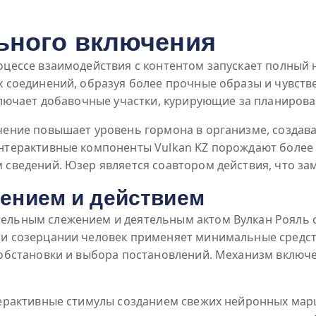
ьного включения
оцессе взаимодействия с контентом запускает полный 
х соединений, образуя более прочные образы и чувств
ключает добавочные участки, курирующие за планирова
чение повышает уровень гормона в организме, создав
нтерактивные компоненты Vulkan KZ порождают более
сведений. Юзер является соавтором действия, что зам
ением и действием
ельным слежением и деятельным актом Вулкан Рояль с
и созерцании человек применяет минимальные средств
 обстановки и выбора постановлений. Механизм включ
терактивные стимулы созданием свежих нейронных марш