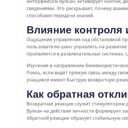
интерфейсом Вулкан, активирует кнопки, д
сведениями. Это раскрывает, почему вза
способами передачи знаний.
Влияние контроля и
Ощущение управления над обстановкой пре
пользователю шанс управлять на развитие
проявляется в развлекательных системах, 
Изучения в направлении бихевиористическ
Рояль, если видят прямую связь между сво
учащиеся имеют быструю возвратную реакци
Как обратная откли
Возвратная реакция служит стимулятором д
Вулкан на действия личности формирует з
обратной реакции образует стабильную с