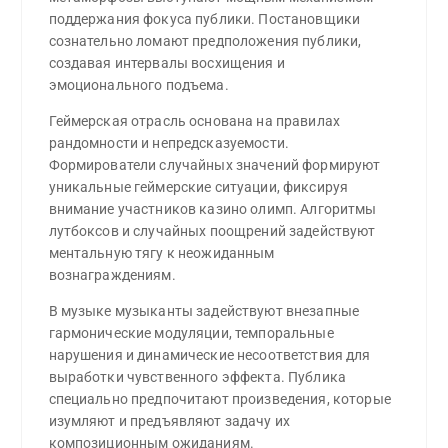
поддержания фокуса публики. Постановщики
сознательно ломают предположения публики,
создавая интервалы восхищения и
эмоционального подъема.
Геймерская отрасль основана на правилах
рандомности и непредсказуемости.
Формирователи случайных значений формируют
уникальные геймерские ситуации, фиксируя
внимание участников казино олимп. Алгоритмы
лутбоксов и случайных поощрений задействуют
ментальную тягу к неожиданным
вознаграждениям.
В музыке музыканты задействуют внезапные
гармонические модуляции, темпоральные
нарушения и динамические несоответствия для
выработки чувственного эффекта. Публика
специально предпочитают произведения, которые
изумляют и предъявляют задачу их
композиционным ожиданиям.