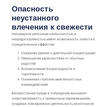
Опасность
неустанного
влечения к свежести
Непомерное увлечение необычностью и
непредсказуемостью имеет возможность повести к
отрицательным эффектам:
Снижение умения к длительной концентрации
Уменьшение удовольствия от обычных
радостей
Возникновение безрассудности и
торопливости
Понижение глубоких межличностных
взаимодействий
Беспрестанная нужда в побуждении вызывает
сопротивляемость к привычным переживаниям,
создавая повседневную деятельность монотонной