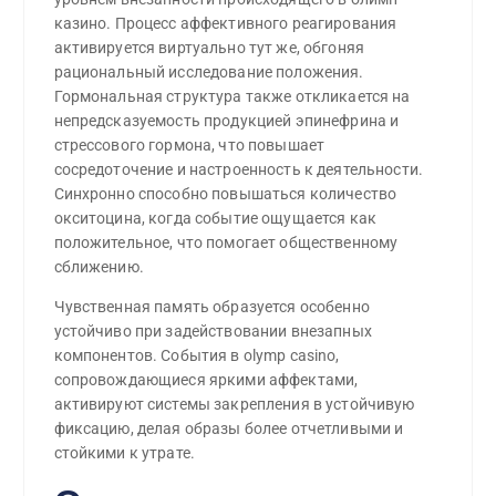
казино. Процесс аффективного реагирования
активируется виртуально тут же, обгоняя
рациональный исследование положения.
Гормональная структура также откликается на
непредсказуемость продукцией эпинефрина и
стрессового гормона, что повышает
сосредоточение и настроенность к деятельности.
Синхронно способно повышаться количество
окситоцина, когда событие ощущается как
положительное, что помогает общественному
сближению.
Чувственная память образуется особенно
устойчиво при задействовании внезапных
компонентов. События в olymp casino,
сопровождающиеся яркими аффектами,
активируют системы закрепления в устойчивую
фиксацию, делая образы более отчетливыми и
стойкими к утрате.