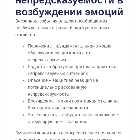
возбуждении эмоций
Внезапные события владеют особой даром
возбуждать многогранный ряд чувственных
откликов:
Поражение – фундаментальная эмоция,
образующаяся при контакте с
непредсказуемым
Радость – образуется при благоприятных
непредсказуемых ситуациях
Опасение – защитная реакция на
потенциально рискованную
непредсказуемость
Восхищение – яркая позитивная отклик на
благоприятные внезапности
Увлеченность – побудительное положение,
стимулирующее к познанию
Эмоциональная сила непосредственно связана со
уровнем внезапности происходящего в олимп