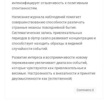
интенсифицирует отзывчивость к позитивным
спонтанностям.
Написание журнала наблюдений помогает
совершенствованию способности различать
странные нюансы повседневной бытия.
Систематическая запись привлекательных
периодов в olymp casino развивает концентрацию и
способствует находить образцы в видимой
случайности событий.
Развитие интереса и восприимчивости новому
переживанию увеличивает диапазон событий,
которые чувствуются как привлекательные и
весомые. Настроенность к внезапности и принятие
двусмысленности как {естественной|
Comments 0