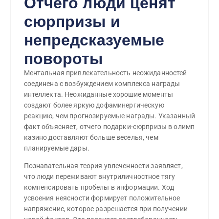
Отчего люди ценят
сюрпризы и
непредсказуемые
повороты
Ментальная привлекательность неожиданностей
соединена с возбуждением комплекса награды
интеллекта. Неожиданные хорошие моменты
создают более яркую дофаминергическую
реакцию, чем прогнозируемые награды. Указанный
факт объясняет, отчего подарки-сюрпризы в олимп
казино доставляют больше веселья, чем
планируемые дары.
Познавательная теория увлеченности заявляет,
что люди переживают внутриличностное тягу
компенсировать пробелы в информации. Ход
усвоения неясности формирует положительное
напряжение, которое разрешается при получении