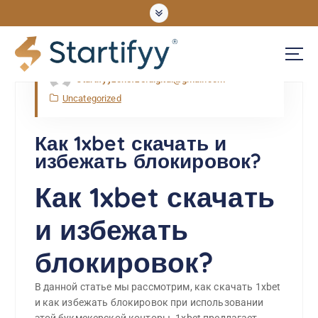
Apr, Thu, 2026
startifyyzonefze.digital@gmail.com
UNLOCKING OPPORTUNITIES
Uncategorized
Как 1xbet скачать и
избежать блокировок?
Как 1xbet скачать
и избежать
блокировок?
В данной статье мы рассмотрим, как скачать 1xbet
и как избежать блокировок при использовании