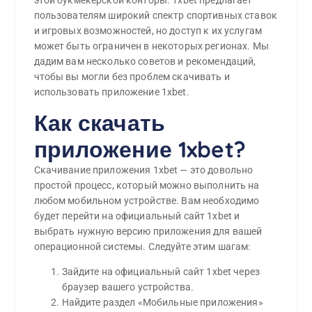
этой букмекерской конторы. 1xbet предлагает
пользователям широкий спектр спортивных ставок
и игровых возможностей, но доступ к их услугам
может быть ограничен в некоторых регионах. Мы
дадим вам несколько советов и рекомендаций,
чтобы вы могли без проблем скачивать и
использовать приложение 1xbet.
Как скачать
приложение 1xbet?
Скачивание приложения 1xbet — это довольно
простой процесс, который можно выполнить на
любом мобильном устройстве. Вам необходимо
будет перейти на официальный сайт 1xbet и
выбрать нужную версию приложения для вашей
операционной системы. Следуйте этим шагам:
Зайдите на официальный сайт 1xbet через
браузер вашего устройства.
Найдите раздел «Мобильные приложения»