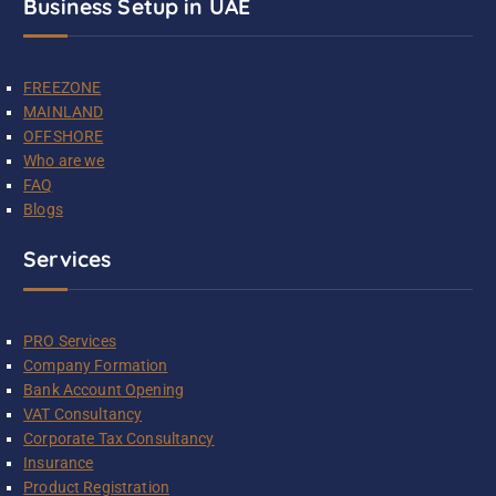
Business Setup in UAE
FREEZONE
MAINLAND
OFFSHORE
Who are we
FAQ
Blogs
Services
PRO Services
Company Formation
Bank Account Opening
VAT Consultancy
Corporate Tax Consultancy
Insurance
Product Registration