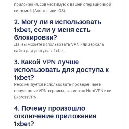
приложения, совместимую с вашей операционной
системой (Android или iOS).
2. Могу ли я использовать
1xbet, если у меня есть
блокировки?
Да, вы можете использовать VPN или зеркала
сайта для доступа к 1xbet.
3. Какой VPN лучше
использовать для доступа к
1xbet?
Рекомендуется использовать проверенные и
популярные VPN-сервисы, такие как NordVPN или
ExpressVPN.
4. Почему произошло
отключение приложения
1xbet?