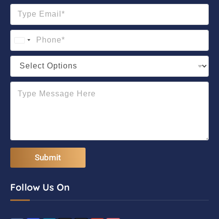
p
E
e
m
F
a
u
P
i
l
h
United States +1
l
l
o
*
N
S
n
a
e
e
m
r
*
e
M
v
*
*
e
i
*
s
c
s
e
a
g
e
Submit
Follow Us On