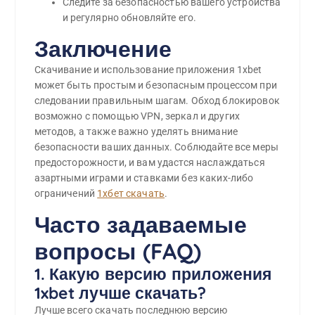
Следите за безопасностью вашего устройства
и регулярно обновляйте его.
Заключение
Скачивание и использование приложения 1xbet
может быть простым и безопасным процессом при
следовании правильным шагам. Обход блокировок
возможно с помощью VPN, зеркал и других
методов, а также важно уделять внимание
безопасности ваших данных. Соблюдайте все меры
предосторожности, и вам удастся наслаждаться
азартными играми и ставками без каких-либо
ограничений
1хбет скачать
.
Часто задаваемые
вопросы (FAQ)
1. Какую версию приложения
1xbet лучше скачать?
Лучше всего скачать последнюю версию