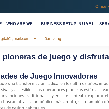
Office 
E
WHO ARE WE
BUSINESS SETUP IN UAE
SER
digital@gmail.com
Gambling
pioneras de juego y disfruta
dades de Juego Innovadoras
ado una transformación radical en los últimos años, impu
sivas y accesibles. Los operadores pioneros están a la v
nvenciones tradicionales, y en este contexto, explorar e
lo buscan atraer a un público más amplio, sino también o
tas de casino habituales.