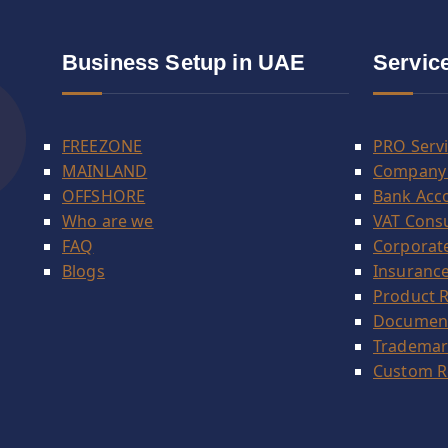
Business Setup in UAE
Servic
FREEZONE
PRO Serv
MAINLAND
Company 
OFFSHORE
Bank Acc
Who are we
VAT Cons
FAQ
Corporate
Blogs
Insuranc
Product R
Document
Trademar
Custom R