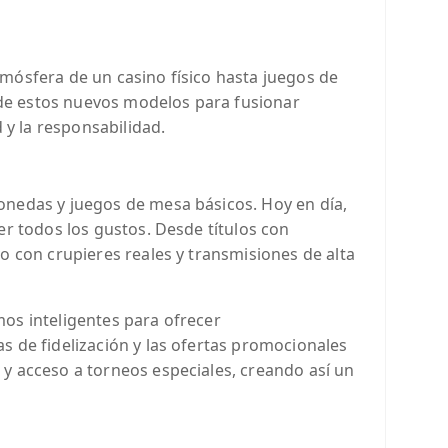
mósfera de un casino físico hasta juegos de
d de estos nuevos modelos para fusionar
y la responsabilidad.
onedas y juegos de mesa básicos. Hoy en día,
er todos los gustos. Desde títulos con
o con crupieres reales y transmisiones de alta
mos inteligentes para ofrecer
s de fidelización y las ofertas promocionales
 y acceso a torneos especiales, creando así un