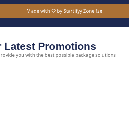
Made with ♡ by
Startifyy Zone fze
 Latest Promotions
provide you with the best possible package solutions