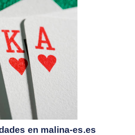
dades en malina-es.es