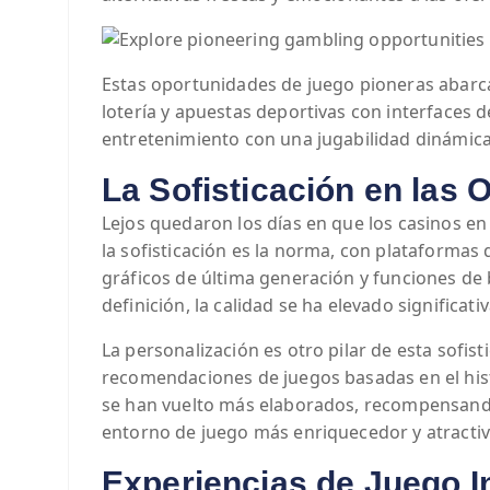
Estas oportunidades de juego pioneras abarcan
lotería y apuestas deportivas con interfaces 
entretenimiento con una jugabilidad dinámica
La Sofisticación en las
Lejos quedaron los días en que los casinos e
la sofisticación es la norma, con plataformas
gráficos de última generación y funciones de 
definición, la calidad se ha elevado significat
La personalización es otro pilar de esta sofi
recomendaciones de juegos basadas en el histo
se han vuelto más elaborados, recompensando a
entorno de juego más enriquecedor y atractiv
Experiencias de Juego I