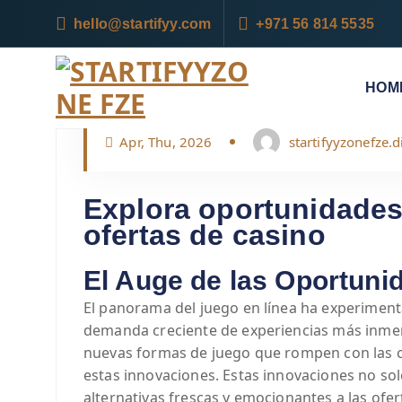
hello@startifyy.com
+971 56 814 5535
HOM
UNLOCKING OPPORTUNITIES
Apr, Thu, 2026
startifyyzonefze.
Explora oportunidades 
ofertas de casino
El Auge de las Oportuni
El panorama del juego en línea ha experiment
demanda creciente de experiencias más inmer
nuevas formas de juego que rompen con las co
estas innovaciones. Estas innovaciones no so
alternativas frescas y emocionantes a las ofer