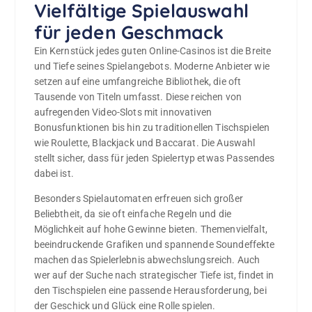
Vielfältige Spielauswahl
für jeden Geschmack
Ein Kernstück jedes guten Online-Casinos ist die Breite
und Tiefe seines Spielangebots. Moderne Anbieter wie
setzen auf eine umfangreiche Bibliothek, die oft
Tausende von Titeln umfasst. Diese reichen von
aufregenden Video-Slots mit innovativen
Bonusfunktionen bis hin zu traditionellen Tischspielen
wie Roulette, Blackjack und Baccarat. Die Auswahl
stellt sicher, dass für jeden Spielertyp etwas Passendes
dabei ist.
Besonders Spielautomaten erfreuen sich großer
Beliebtheit, da sie oft einfache Regeln und die
Möglichkeit auf hohe Gewinne bieten. Themenvielfalt,
beeindruckende Grafiken und spannende Soundeffekte
machen das Spielerlebnis abwechslungsreich. Auch
wer auf der Suche nach strategischer Tiefe ist, findet in
den Tischspielen eine passende Herausforderung, bei
der Geschick und Glück eine Rolle spielen.