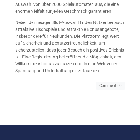
Auswahl von über 2000 Spielautomaten aus, die eine
enorme Vielfalt für jeden Geschmack garantieren.
Neben der riesigen Slot-Auswahl finden Nutzer bei auch
attraktive Tischspiele und attraktive Bonusangebote,
insbesondere für Neukunden. Die Plattform legt Wert
auf Sicherheit und Benutzerfreundlichkeit, um
sicherzustellen, dass jeder Besuch ein positives Erlebnis
ist. Eine Registrierung bei eröffnet die Möglichkeit, den
Willkommensbonus zu nutzen und in eine Welt voller
Spannung und Unterhaltung einzutauchen.
Comments 0