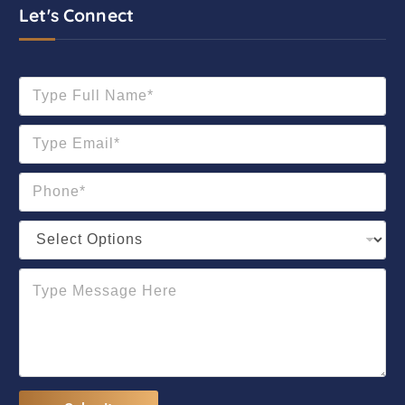
Let's Connect
T
y
p
E
e
m
F
a
u
P
i
l
h
l
l
o
*
N
S
n
a
e
e
m
r
*
e
M
v
*
*
e
i
*
s
c
s
e
a
g
e