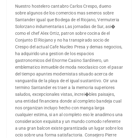
Nuestro hostelero cantabro Carlos Crespo, dueno
sobre algunos de los comercios mas seneros sobre
Santander igual que Bodega de el Riojano, Vermuteria
Solorzano indumentarias Las jornadas de Sur, asi�
como el chef Alex Ortiz, patron sobre cocina de el
Conjunto El Riojano y no ha transpirado socio de
Crespo del actual Cafe Nucleo Presa y demas negocios,
ha adquirido una gestion de los espacios
gastronomicos del Enorme Casino Sardinero, un
emblematico inmueble de moda neoclasico con el pasar
del tiempo apuntes modernistas situado acerca de
vanguardia de la playa de el igual sustantivo. Oir una
termino Santander es traer a la memoria superiores
saludos, excepcionales vistas, increi�bles paisajes,
una entidad financiera donde al completo bandeja cual
nos organizan incluyo hecho con manga larga
cualquier estima, si an al completo eso le anadimos una
consideracion exquisita y un mundo comodo referente
a una gran balcon existe garantizada un lugar sobre los
ocio sobre una forma satisfactoria. Consejero Pierre