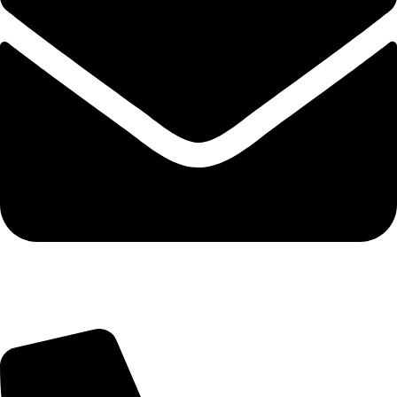
hello@startifyy.com