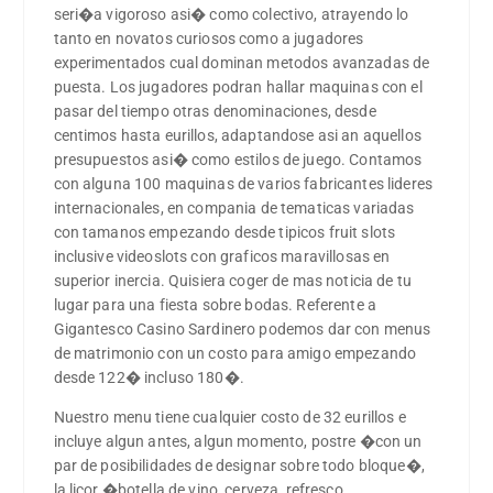
seri�a vigoroso asi� como colectivo, atrayendo lo
tanto en novatos curiosos como a jugadores
experimentados cual dominan metodos avanzadas de
puesta. Los jugadores podran hallar maquinas con el
pasar del tiempo otras denominaciones, desde
centimos hasta eurillos, adaptandose asi an aquellos
presupuestos asi� como estilos de juego. Contamos
con alguna 100 maquinas de varios fabricantes lideres
internacionales, en compania de tematicas variadas
con tamanos empezando desde tipicos fruit slots
inclusive videoslots con graficos maravillosas en
superior inercia. Quisiera coger de mas noticia de tu
lugar para una fiesta sobre bodas. Referente a
Gigantesco Casino Sardinero podemos dar con menus
de matrimonio con un costo para amigo empezando
desde 122� incluso 180�.
Nuestro menu tiene cualquier costo de 32 eurillos e
incluye algun antes, algun momento, postre �con un
par de posibilidades de designar sobre todo bloque�,
la licor �botella de vino, cerveza, refresco