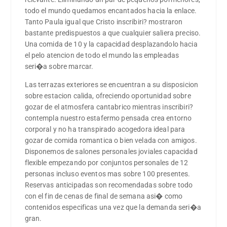
todo el mundo quedamos encantados hacia la enlace.
Tanto Paula igual que Cristo inscribiri? mostraron
bastante predispuestos a que cualquier saliera preciso.
Una comida de 10 y la capacidad desplazandolo hacia
el pelo atencion de todo el mundo las empleadas
seri�a sobre marcar.
Las terrazas exteriores se encuentran a su disposicion
sobre estacion calida, ofreciendo oportunidad sobre
gozar de el atmosfera cantabrico mientras inscribiri?
contempla nuestro estafermo pensada crea entorno
corporal y no ha transpirado acogedora ideal para
gozar de comida romantica o bien velada con amigos.
Disponemos de salones personales joviales capacidad
flexible empezando por conjuntos personales de 12
personas incluso eventos mas sobre 100 presentes.
Reservas anticipadas son recomendadas sobre todo
con el fin de cenas de final de semana asi� como
contenidos especificas una vez que la demanda seri�a
gran.