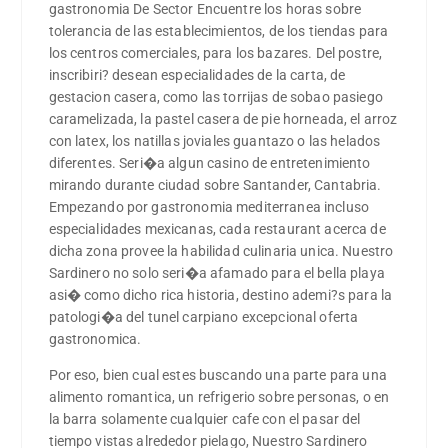
gastronomia De Sector Encuentre los horas sobre
tolerancia de las establecimientos, de los tiendas para
los centros comerciales, para los bazares. Del postre,
inscribiri? desean especialidades de la carta, de
gestacion casera, como las torrijas de sobao pasiego
caramelizada, la pastel casera de pie horneada, el arroz
con latex, los natillas joviales guantazo o las helados
diferentes. Seri�a algun casino de entretenimiento
mirando durante ciudad sobre Santander, Cantabria.
Empezando por gastronomia mediterranea incluso
especialidades mexicanas, cada restaurant acerca de
dicha zona provee la habilidad culinaria unica. Nuestro
Sardinero no solo seri�a afamado para el bella playa
asi� como dicho rica historia, destino ademi?s para la
patologi�a del tunel carpiano excepcional oferta
gastronomica.
Por eso, bien cual estes buscando una parte para una
alimento romantica, un refrigerio sobre personas, o en
la barra solamente cualquier cafe con el pasar del
tiempo vistas alrededor pielago, Nuestro Sardinero