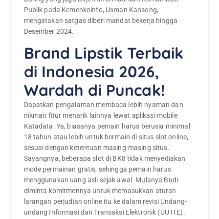
Publik pada Kemenkoinfo, Usman Kansong,
mengatakan satgas diberi mandat bekerja hingga
Desember 2024.
Brand Lipstik Terbaik
di Indonesia 2026,
Wardah di Puncak!
Dapatkan pengalaman membaca lebih nyaman dan
nikmati fitur menarik lainnya lewat aplikasi mobile
Katadata. Ya, biasanya pemain harus berusia minimal
18 tahun atau lebih untuk bermain di situs slot online,
sesuai dengan ketentuan masing-masing situs.
Sayangnya, beberapa slot di BK8 tidak menyediakan
mode permainan gratis, sehingga pemain harus
menggunakan uang asli sejak awal. Mulanya Budi
diminta komitmennya untuk memasukkan aturan
larangan perjudian online itu ke dalam revisi Undang-
undang Informasi dan Transaksi Elektronik (UU ITE).