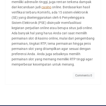
memiliki adrenalin tinggi, juga rentan terkena dampak
dari kecanduan judi
casino
online. Berdasarkan hasil
verifikasi terbaru Kominfo, ada 15 sistem elektronik
(SE) yang diselenggarakan oleh 6 Penyelenggara
Sistem Elektronik (PSE) disinyalir memfasilitasi
kegiatan perjudian online atau berupa situs judi online.
Ada banyak hal yang harus Anda cari saat memilih
permainan slot di kasino online, mulai dari pengembang
permainan, tingkat RTP, tema permainan hingga jenis
permainan slot yang ditampilkan agar sesuai dengan
preferensi Anda. Anda juga sebaiknya memilih
permainan slot yang memang memiliki RTP tinggi agar
memperbesar kesempatan untuk menang.
Comments 0